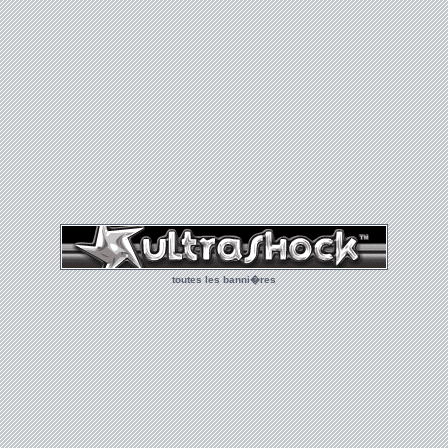
toutes les banni�res