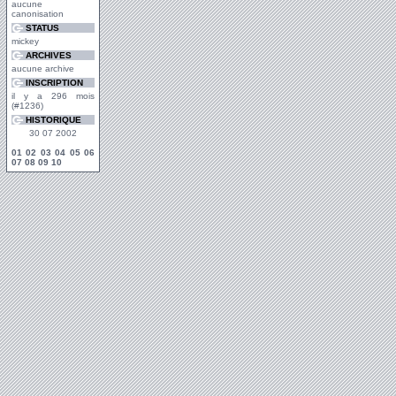
aucune
canonisation
STATUS
mickey
ARCHIVES
aucune archive
INSCRIPTION
il y a 296 mois
(#1236)
HISTORIQUE
30 07 2002
01
02
03
04
05
06
07
08
09
10