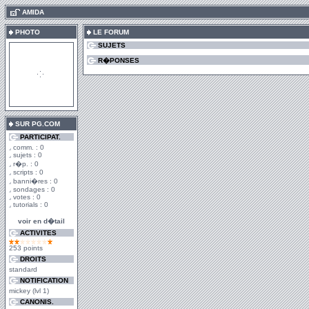
.
AMIDA
PHOTO
LE FORUM
SUJETS
R�PONSES
SUR PG.COM
PARTICIPAT.
comm. : 0
sujets : 0
r�p. : 0
scripts : 0
banni�res : 0
sondages : 0
votes : 0
tutorials : 0
voir en d�tail
ACTIVITES
253 points
DROITS
standard
NOTIFICATION
mickey (lvl 1)
CANONIS.