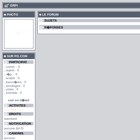
.
GRPI
PHOTO
LE FORUM
SUJETS
R�PONSES
SUR PG.COM
PARTICIPAT.
comm. : 0
sujets : 0
r�p. : 0
scripts : 0
banni�res : 0
sondages : 0
votes : 0
tutorials : 0
voir en d�tail
ACTIVITES
DROITS
standard
NOTIFICATION
aucune (lvl 0)
CANONIS.
aucune