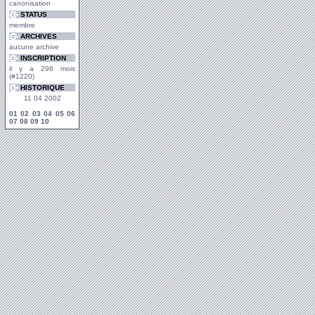
canonisation
STATUS
membre
ARCHIVES
aucune archive
INSCRIPTION
il y a 296 mois
(#1220)
HISTORIQUE
11 04 2002
01
02
03
04
05
06
07
08
09
10