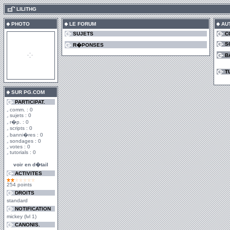
.
LILITHG
PHOTO
LE FORUM
AU
SUJETS
C
S
R�PONSES
B
T
SUR PG.COM
PARTICIPAT.
comm. : 0
sujets : 0
r�p. : 0
scripts : 0
banni�res : 0
sondages : 0
votes : 0
tutorials : 0
voir en d�tail
ACTIVITES
254 points
DROITS
standard
NOTIFICATION
mickey (lvl 1)
CANONIS.