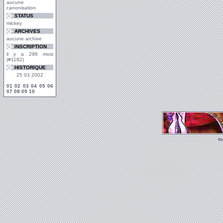
aucune
canonisation
STATUS
mickey
ARCHIVES
aucune archive
INSCRIPTION
il y a 296 mois
(#1182)
HISTORIQUE
25 03 2002
01
02
03
04
05
06
07
08
09
10
t