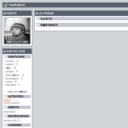
.
DARKNESS
PHOTO
LE FORUM
SUJETS
R�PONSES
SUR PG.COM
PARTICIPAT.
comm. : 0
sujets : 0
r�p. : 0
scripts : 0
banni�res : 0
sondages : 0
votes : 0
tutorials : 0
voir en d�tail
ACTIVITES
1100 points
DROITS
standard
NOTIFICATION
mickey (lvl 1)
CANONIS.