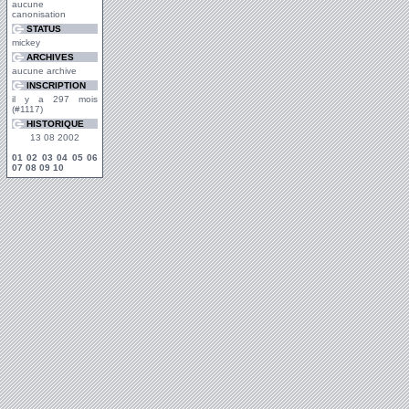
aucune
canonisation
STATUS
mickey
ARCHIVES
aucune archive
INSCRIPTION
il y a 297 mois
(#1117)
HISTORIQUE
13 08 2002
01
02
03
04
05
06
07
08
09
10