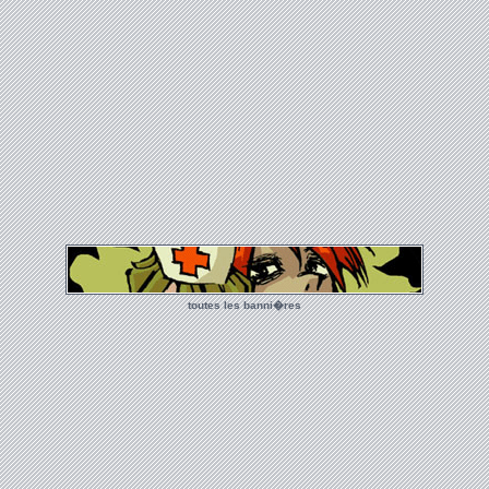
toutes les banni�res