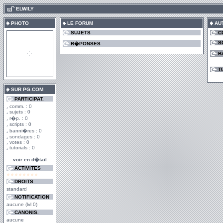
.
ELWILY
PHOTO
LE FORUM
AU
SUJETS
C
S
R�PONSES
B
T
SUR PG.COM
PARTICIPAT.
comm. : 0
sujets : 0
r�p. : 0
scripts : 0
banni�res : 0
sondages : 0
votes : 0
tutorials : 0
voir en d�tail
ACTIVITES
DROITS
standard
NOTIFICATION
aucune (lvl 0)
CANONIS.
aucune