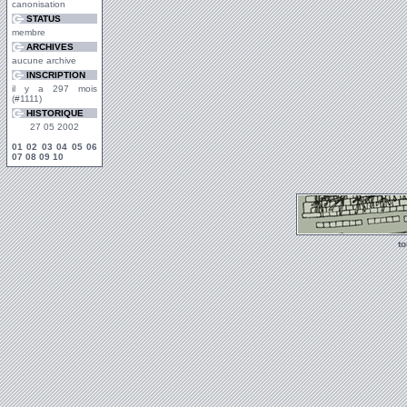
canonisation
STATUS
membre
ARCHIVES
aucune archive
INSCRIPTION
il y a 297 mois
(#1111)
HISTORIQUE
27 05 2002
01
02
03
04
05
06
07
08
09
10
t