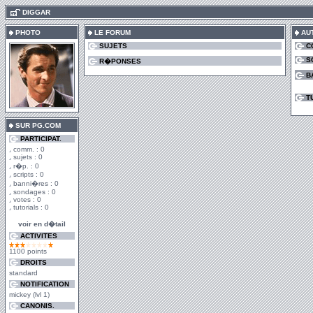
.
DIGGAR
PHOTO
LE FORUM
AU
SUJETS
C
S
R�PONSES
B
T
SUR PG.COM
PARTICIPAT.
comm. : 0
sujets : 0
r�p. : 0
scripts : 0
banni�res : 0
sondages : 0
votes : 0
tutorials : 0
voir en d�tail
ACTIVITES
1100 points
DROITS
standard
NOTIFICATION
mickey (lvl 1)
CANONIS.