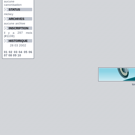
aucune
canonisation
STATUS
mickey
ARCHIVES
aucune archive
INSCRIPTION
il y a 297 mois
(#1108)
HISTORIQUE
28 03 2002
01
02
03
04
05
06
07
08
09
10
t