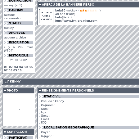
NOTIFICATION
APERCU DE LA BANNIERE PERSO
mickey (lvl 1)
CANONIS.
kelu95
(mickey -
)
48 ans (Paris)
aucune
kelu@aol.fr
canonisation
http://www.lyx-creation.com
STATUS
mickey
ARCHIVES
aucune archive
INSCRIPTION
il y a 299 mois
(#804)
HISTORIQUE
21 01 2002
01
02
03
04
05
06
07
08
09
10
.
KENNY
PHOTO
RENSEIGNEMENTS PERSONNELS
ETAT CIVIL
Pseudo :
kenny
Pr�nom :
Nom :
Age :
Sexe :
Email :
ICQ :
LOCALISATION GEOGRAPHIQUE
SUR PG.COM
Pays :
R�gion :
PARTICIPAT.