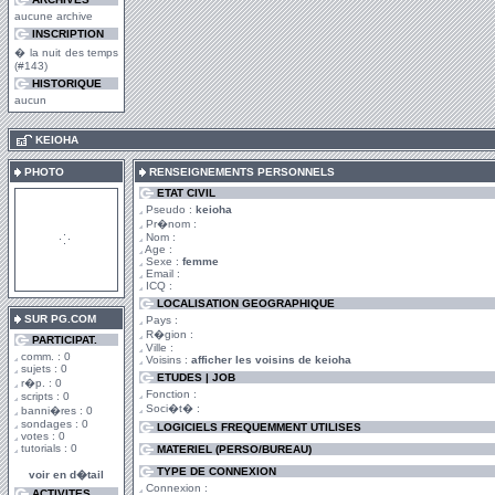
aucune archive
INSCRIPTION
� la nuit des temps
(#143)
HISTORIQUE
aucun
.
KEIOHA
PHOTO
RENSEIGNEMENTS PERSONNELS
ETAT CIVIL
Pseudo :
keioha
Pr�nom :
Nom :
Age :
Sexe :
femme
Email :
ICQ :
LOCALISATION GEOGRAPHIQUE
SUR PG.COM
Pays :
R�gion :
PARTICIPAT.
Ville :
comm. : 0
Voisins :
afficher les voisins de keioha
sujets : 0
ETUDES | JOB
r�p. : 0
Fonction :
scripts : 0
Soci�t� :
banni�res : 0
sondages : 0
LOGICIELS FREQUEMMENT UTILISES
votes : 0
tutorials : 0
MATERIEL (PERSO/BUREAU)
TYPE DE CONNEXION
voir en d�tail
Connexion :
ACTIVITES