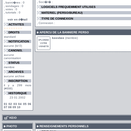
Soci�t� :
banni�res : 0
sondages : 0
LOGICIELS FREQUEMMENT UTILISES
votes : 0
tutorials : 0
MATERIEL (PERSO/BUREAU)
TYPE DE CONNEXION
voir en d�tail
Connexion :
ACTIVITES
DROITS
APERCU DE LA BANNIERE PERSO
standard
keesbee
(membre)
NOTIFICATION
aucune (lvl 0)
CANONIS.
aucune
canonisation
STATUS
membre
ARCHIVES
aucune archive
INSCRIPTION
il y a 299 mois
(#698)
HISTORIQUE
23 01 2002
01
02
03
04
05
06
07
08
09
10
.
KEIO
PHOTO
RENSEIGNEMENTS PERSONNELS