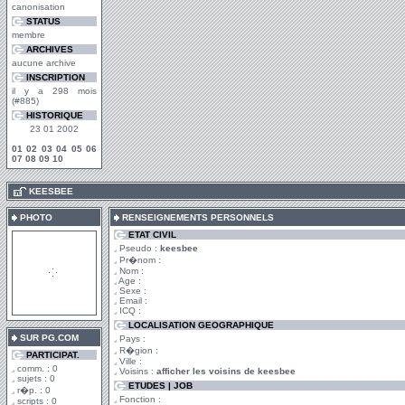
canonisation
STATUS
membre
ARCHIVES
aucune archive
INSCRIPTION
il y a 298 mois
(#885)
HISTORIQUE
23 01 2002
01
02
03
04
05
06
07
08
09
10
.
KEESBEE
PHOTO
RENSEIGNEMENTS PERSONNELS
ETAT CIVIL
Pseudo :
keesbee
Pr�nom :
Nom :
Age :
Sexe :
Email :
ICQ :
LOCALISATION GEOGRAPHIQUE
SUR PG.COM
Pays :
R�gion :
PARTICIPAT.
Ville :
comm. : 0
Voisins :
afficher les voisins de keesbee
sujets : 0
ETUDES | JOB
r�p. : 0
Fonction :
scripts : 0