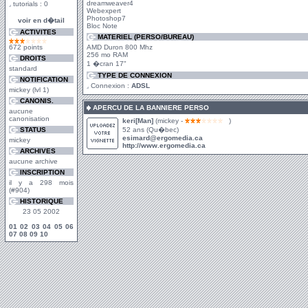
dreamweaver4
tutorials : 0
Webexpert
Photoshop7
voir en d�tail
Bloc Note
ACTIVITES
MATERIEL (PERSO/BUREAU)
672 points
AMD Duron 800 Mhz
256 mo RAM
DROITS
1 �cran 17"
standard
TYPE DE CONNEXION
NOTIFICATION
Connexion :
ADSL
mickey (lvl 1)
CANONIS.
APERCU DE LA BANNIERE PERSO
aucune
canonisation
keri[Man]
(mickey -
)
STATUS
52 ans (Qu�bec)
esimard@ergomedia.ca
mickey
http://www.ergomedia.ca
ARCHIVES
aucune archive
INSCRIPTION
il y a 298 mois
(#904)
HISTORIQUE
23 05 2002
01
02
03
04
05
06
07
08
09
10