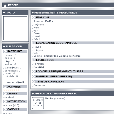
.
KEDFRE
PHOTO
RENSEIGNEMENTS PERSONNELS
ETAT CIVIL
Pseudo :
Kedfre
Pr�nom :
Nom :
Age :
Sexe :
Email :
ICQ :
LOCALISATION GEOGRAPHIQUE
SUR PG.COM
Pays :
R�gion :
PARTICIPAT.
Ville :
comm. : 0
Voisins :
afficher les voisins de Kedfre
sujets : 0
ETUDES | JOB
r�p. : 0
Fonction :
scripts : 0
Soci�t� :
banni�res : 0
sondages : 0
LOGICIELS FREQUEMMENT UTILISES
votes : 0
tutorials : 0
MATERIEL (PERSO/BUREAU)
TYPE DE CONNEXION
voir en d�tail
Connexion :
ACTIVITES
DROITS
APERCU DE LA BANNIERE PERSO
standard
Kedfre
(membre)
NOTIFICATION
aucune (lvl 0)
CANONIS.
aucune