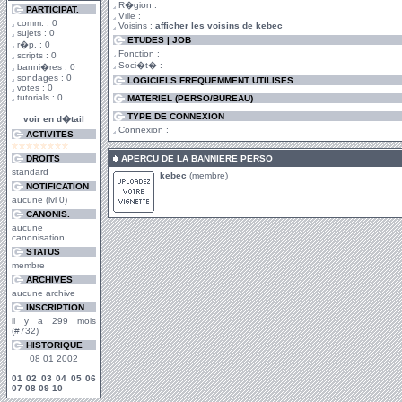
R�gion :
PARTICIPAT.
Ville :
comm. : 0
Voisins :
afficher les voisins de kebec
sujets : 0
ETUDES | JOB
r�p. : 0
Fonction :
scripts : 0
Soci�t� :
banni�res : 0
sondages : 0
LOGICIELS FREQUEMMENT UTILISES
votes : 0
tutorials : 0
MATERIEL (PERSO/BUREAU)
TYPE DE CONNEXION
voir en d�tail
Connexion :
ACTIVITES
DROITS
APERCU DE LA BANNIERE PERSO
standard
kebec
(membre)
NOTIFICATION
aucune (lvl 0)
CANONIS.
aucune
canonisation
STATUS
membre
ARCHIVES
aucune archive
INSCRIPTION
il y a 299 mois
(#732)
HISTORIQUE
08 01 2002
01
02
03
04
05
06
07
08
09
10