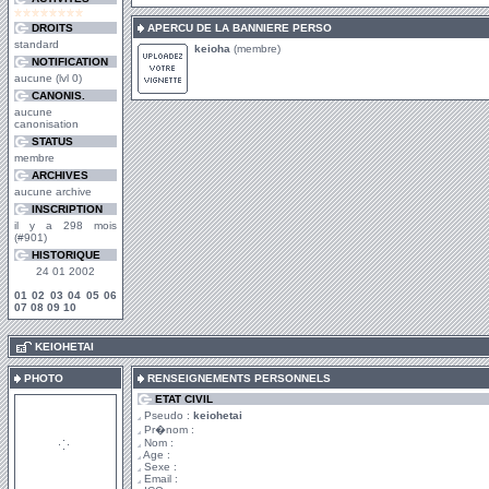
DROITS
APERCU DE LA BANNIERE PERSO
standard
keioha
(membre)
NOTIFICATION
aucune (lvl 0)
CANONIS.
aucune
canonisation
STATUS
membre
ARCHIVES
aucune archive
INSCRIPTION
il y a 298 mois
(#901)
HISTORIQUE
24 01 2002
01
02
03
04
05
06
07
08
09
10
.
KEIOHETAI
PHOTO
RENSEIGNEMENTS PERSONNELS
ETAT CIVIL
Pseudo :
keiohetai
Pr�nom :
Nom :
Age :
Sexe :
Email :