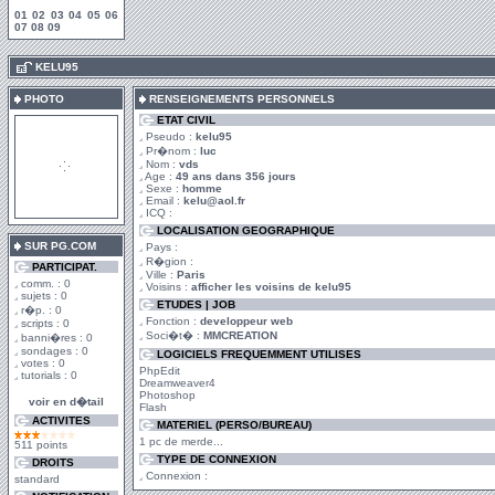
01
02
03
04
05
06
07
08
09
.
KELU95
PHOTO
RENSEIGNEMENTS PERSONNELS
ETAT CIVIL
Pseudo :
kelu95
Pr�nom :
luc
Nom :
vds
Age :
49 ans dans 356 jours
Sexe :
homme
Email :
kelu@aol.fr
ICQ :
LOCALISATION GEOGRAPHIQUE
SUR PG.COM
Pays :
R�gion :
PARTICIPAT.
Ville :
Paris
comm. : 0
Voisins :
afficher les voisins de kelu95
sujets : 0
ETUDES | JOB
r�p. : 0
Fonction :
developpeur web
scripts : 0
Soci�t� :
MMCREATION
banni�res : 0
sondages : 0
LOGICIELS FREQUEMMENT UTILISES
votes : 0
PhpEdit
tutorials : 0
Dreamweaver4
Photoshop
voir en d�tail
Flash
ACTIVITES
MATERIEL (PERSO/BUREAU)
1 pc de merde...
511 points
TYPE DE CONNEXION
DROITS
Connexion :
standard