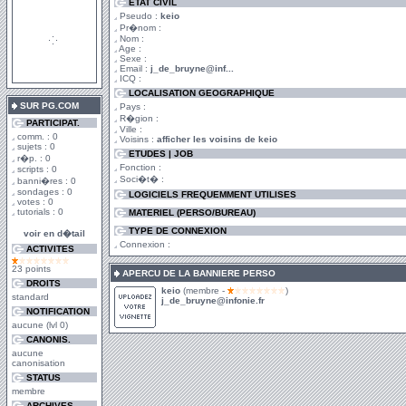
ETAT CIVIL
Pseudo :
keio
Pr�nom :
Nom :
Age :
Sexe :
Email :
j_de_bruyne@inf...
ICQ :
LOCALISATION GEOGRAPHIQUE
SUR PG.COM
Pays :
R�gion :
PARTICIPAT.
Ville :
comm. : 0
Voisins :
afficher les voisins de keio
sujets : 0
ETUDES | JOB
r�p. : 0
Fonction :
scripts : 0
Soci�t� :
banni�res : 0
sondages : 0
LOGICIELS FREQUEMMENT UTILISES
votes : 0
tutorials : 0
MATERIEL (PERSO/BUREAU)
TYPE DE CONNEXION
voir en d�tail
Connexion :
ACTIVITES
23 points
APERCU DE LA BANNIERE PERSO
DROITS
keio
(membre -
)
standard
j_de_bruyne@infonie.fr
NOTIFICATION
aucune (lvl 0)
CANONIS.
aucune
canonisation
STATUS
membre
ARCHIVES