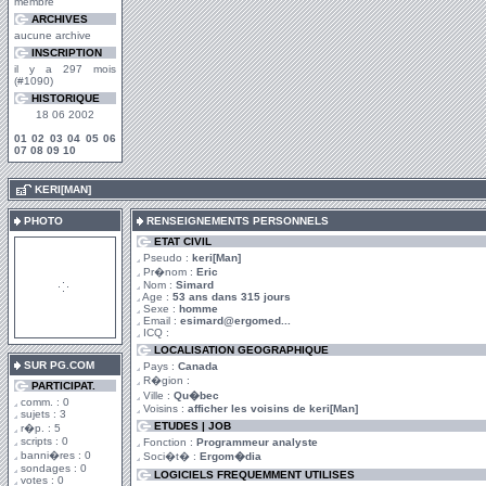
membre
ARCHIVES
aucune archive
INSCRIPTION
il y a 297 mois
(#1090)
HISTORIQUE
18 06 2002
01
02
03
04
05
06
07
08
09
10
.
KERI[MAN]
PHOTO
RENSEIGNEMENTS PERSONNELS
ETAT CIVIL
Pseudo :
keri[Man]
Pr�nom :
Eric
Nom :
Simard
Age :
53 ans dans 315 jours
Sexe :
homme
Email :
esimard@ergomed...
ICQ :
LOCALISATION GEOGRAPHIQUE
SUR PG.COM
Pays :
Canada
R�gion :
PARTICIPAT.
Ville :
Qu�bec
comm. : 0
Voisins :
afficher les voisins de keri[Man]
sujets : 3
ETUDES | JOB
r�p. : 5
scripts : 0
Fonction :
Programmeur analyste
banni�res : 0
Soci�t� :
Ergom�dia
sondages : 0
LOGICIELS FREQUEMMENT UTILISES
votes : 0