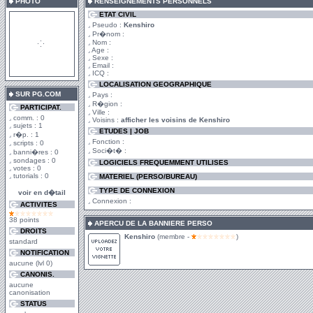
PHOTO
RENSEIGNEMENTS PERSONNELS
ETAT CIVIL
Pseudo :
Kenshiro
Pr�nom :
Nom :
Age :
Sexe :
Email :
ICQ :
LOCALISATION GEOGRAPHIQUE
SUR PG.COM
Pays :
R�gion :
PARTICIPAT.
Ville :
comm. : 0
Voisins :
afficher les voisins de Kenshiro
sujets : 1
ETUDES | JOB
r�p. : 1
Fonction :
scripts : 0
Soci�t� :
banni�res : 0
sondages : 0
LOGICIELS FREQUEMMENT UTILISES
votes : 0
tutorials : 0
MATERIEL (PERSO/BUREAU)
TYPE DE CONNEXION
voir en d�tail
Connexion :
ACTIVITES
38 points
APERCU DE LA BANNIERE PERSO
DROITS
Kenshiro
(membre -
)
standard
NOTIFICATION
aucune (lvl 0)
CANONIS.
aucune
canonisation
STATUS