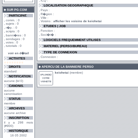
ICQ :
LOCALISATION GEOGRAPHIQUE
SUR PG.COM
Pays :
R�gion :
PARTICIPAT.
Ville :
comm. : 0
Voisins :
afficher les voisins de keiohetai
sujets : 0
ETUDES | JOB
r�p. : 0
Fonction :
scripts : 0
Soci�t� :
banni�res : 0
sondages : 0
LOGICIELS FREQUEMMENT UTILISES
votes : 0
tutorials : 0
MATERIEL (PERSO/BUREAU)
TYPE DE CONNEXION
voir en d�tail
Connexion :
ACTIVITES
DROITS
APERCU DE LA BANNIERE PERSO
standard
keiohetai
(membre)
NOTIFICATION
aucune (lvl 0)
CANONIS.
aucune
canonisation
STATUS
membre
ARCHIVES
aucune archive
INSCRIPTION
il y a 298 mois
(#900)
HISTORIQUE
16 05 2002