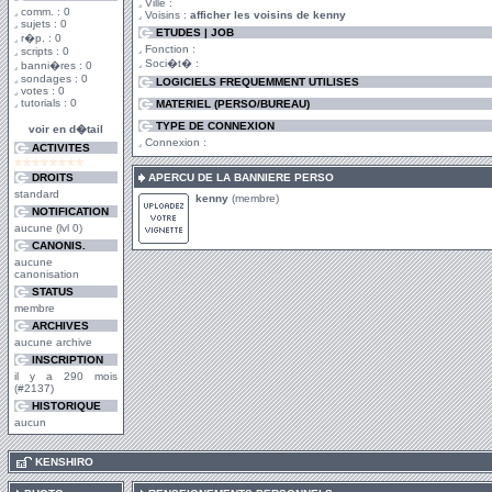
Ville :
comm. : 0
Voisins :
afficher les voisins de kenny
sujets : 0
ETUDES | JOB
r�p. : 0
Fonction :
scripts : 0
Soci�t� :
banni�res : 0
sondages : 0
LOGICIELS FREQUEMMENT UTILISES
votes : 0
tutorials : 0
MATERIEL (PERSO/BUREAU)
TYPE DE CONNEXION
voir en d�tail
Connexion :
ACTIVITES
DROITS
APERCU DE LA BANNIERE PERSO
standard
kenny
(membre)
NOTIFICATION
aucune (lvl 0)
CANONIS.
aucune
canonisation
STATUS
membre
ARCHIVES
aucune archive
INSCRIPTION
il y a 290 mois
(#2137)
HISTORIQUE
aucun
.
KENSHIRO