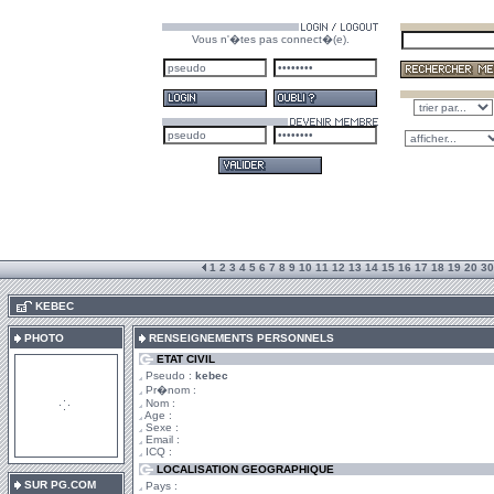
Vous n'�tes pas connect�(e).
1
2
3
4
5
6
7
8
9
10
11
12
13
14
15
16
17
18
19
20
30
.
KEBEC
PHOTO
RENSEIGNEMENTS PERSONNELS
ETAT CIVIL
Pseudo :
kebec
Pr�nom :
Nom :
Age :
Sexe :
Email :
ICQ :
LOCALISATION GEOGRAPHIQUE
SUR PG.COM
Pays :