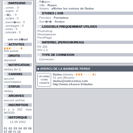
R�gion :
PARTICIPAT.
Ville :
Rouen
comm. : 0
Voisins :
afficher les voisins de Dadou
sujets : 0
ETUDES | JOB
r�p. : 0
Fonction :
Formateur
scripts : 0
Soci�t� :
Avolys
banni�res : 0
sondages : 0
LOGICIELS FREQUEMMENT UTILISES
votes : 0
Photoshop
tutorials : 0
Dreamweaver
FrontPage
voir en d�tail
MATERIEL (PERSO/BUREAU)
ACTIVITES
PII 350
PIV 1,5
500 points
TYPE DE CONNEXION
DROITS
Connexion :
standard
NOTIFICATION
APERCU DE LA BANNIERE PERSO
mickey (lvl 1)
CANONIS.
Dadou
(mickey -
)
51 ans (Rouen)
aucune
dadou@noticestory.com
canonisation
http://www.efrance.fr/dadou
STATUS
mickey
ARCHIVES
aucune archive
INSCRIPTION
il y a 292 mois
(#1928)
HISTORIQUE
12 08 2002
01
02
03
04
05
06
07
08
09
10