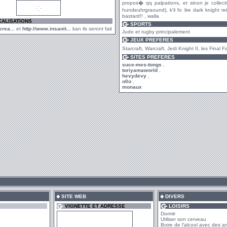
propos� qq palpations, et sinon je collec
hundeuhrgraound), k'il fo lire dark knight r
bastard!! , walla
EALISATIONS
SPORTS
erea...
et
http://www.insanit...
kan ils seront fait
Judo et rugby principalement
JEUX PREFERES
Starcraft, Warcraft, Jedi Knight II, les Fina
SITES PREFERES
suce-mes-tongs
,
toriyamaworld
,
hevydevy
,
o0o
,
monaux
SITE WEB
DIVERS
VIGNETTE ET ADRESSE
LOISIRS
Dormir
Utiliser son cerveau
Boire de l'alcool avec des a