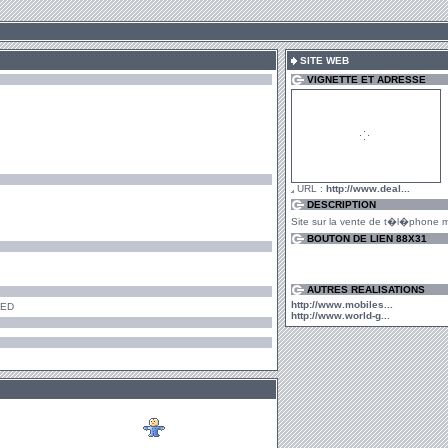
SITE WEB
VIGNETTE ET ADRESSE
URL :
http://www.deal...
DESCRIPTION
Site sur la vente de t�l�phone mo
BOUTON DE LIEN 88X31
AUTRES REALISATIONS
http://www.mobiles...
PED
http://www.world-g...