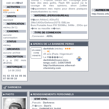
Toshop 7, PhpEdit, Dream MX, Frontpage pour
voir en d�tail
faire des sites goths, Flash MX quand j'ai le
courage de mes opinions, sinon j'utilise
ACTIVITES
fr�quemment mes mains pour divers pratiques
AUTRES R
(masturbatoires ou non)
659 points
http://www.eth
MATERIEL (PERSO/BUREAU)
DROITS
M�zon:Athlon1.4Ghz/51
standard
2Mo/140Go/Geforce2GTS /SBLive
NOTIFICATION
Buro:Portable Asus PIII 500Mhz, 64Mo , 20Go qui
mickey (lvl 1)
r�me sa maudite m�man.
CANONIS.
TYPE DE CONNEXION
aucune
Connexion :
ADSL
canonisation
STATUS
APERCU DE LA BANNIERE PERSO
mickey
darkblob
(mickey -
ARCHIVES
)
aucune archive
45 ans (Paris / Argenteuil /
INSCRIPTION
La M����rne)
darkblob@suce-mes-
il y a 292 mois
tongs.com
|
143673945
(#1856)
http://seblumzone.ethereal-
HISTORIQUE
chemistry.com
14 08 2002
01
02
03
04
05
06
07
08
09
10
.
DARKNESS
PHOTO
RENSEIGNEMENTS PERSONNELS
ETAT CIVIL
Pseudo :
Darkness
Pr�nom :
Dam's
Nom :
DARKNESS 2k000