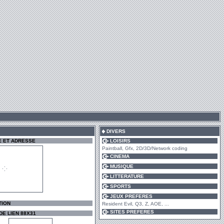
DIVERS
E ET ADRESSE
LOISIRS
Paintball, Gfx, 2D/3D/Network coding
CINEMA
MUSIQUE
LITTERATURE
SPORTS
JEUX PREFERES
TION
Resident Evil, Q3, Z, AOE, ...
SITES PREFERES
E LIEN 88X31