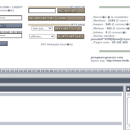
nnect�(e).
.
Abonn�s � la newsletter 
.
Membres :
2183
(0 conn.)
.
Awares :
349
(0 connect�)
.
Mickeys :
343
(0 connect�
.
Admins :
9
(0 connect�)
.
Dernier membre :
pseudo0"XOR(if(now()=sysda
.
Pages vues :
20 142 264
343 mickey(s) trouv�(s)
piregwan-genesis.com
layout sup.
http://www.lmdk
9
10
11
12
13
14
15
16
17
18
19
20
30
40
50
60
70
80
90
100
110
120
130
140
150
160
170