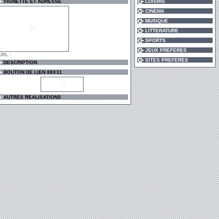
VIGNETTE ET ADRESSE
LOISIRS
CINEMA
MUSIQUE
LITTERATURE
SPORTS
JEUX PREFERES
RL :
SITES PREFERES
DESCRIPTION
BOUTON DE LIEN 88X31
AUTRES REALISATIONS