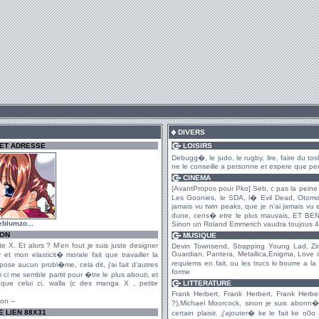
DIVERS
 ET ADRESSE
LOISIRS
Debugg�, le judo, le rugby, lire, faire du t
ne le conseille a personne et espere que p
CINEMA
[AvantPropos pour Pko] Seb, c pas la peine d
Les Goonies, le SDA, l� Evil Dead, Otomo, 
jamais vu twin peaks, que je n'ai jamais vu e
dune, cens� etre le plus mauvais, ET BEN
seblumzo...
Sinon un Roland Emmerich vaudra toujous 
ION
MUSIQUE
ite X. Et alors ? M'en fout je suis juste designer
Devin Townsend, Strapping Young Lad, Zimm
Guardian, Pantera, Metallica,Enigma, Love i
et mon elasticit� morale fait que travailler la
requiems en fait, ou les trucs ki bourre a l
se aucun probl�me, cela dit, j'ai fait d'autres
forme
ui ci me semble partit pour �tre le plus abouti, et
que celui ci, walla (c des manga X , petite
LITTERATURE
Frank Herbert, Frank Herbert, Frank Herbe
on --
?),Michael Moorcock, sinon je suis abonn�
 LIEN 88X31
certain plaisir, ,j'ajouter� ke le fait ke 