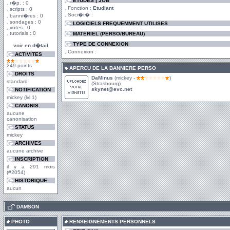
ETUDES | JOB
r�p. : 0
Fonction :
Etudiant
scripts : 0
Soci�t� :
banni�res : 0
sondages : 0
LOGICIELS FREQUEMMENT UTILISES
votes : 0
tutorials : 0
MATERIEL (PERSO/BUREAU)
TYPE DE CONNEXION
voir en d�tail
Connexion :
ACTIVITES
249 points
APERCU DE LA BANNIERE PERSO
DROITS
DaMinus
(mickey -
)
standard
(Strasbourg)
skynet@evc.net
NOTIFICATION
mickey (lvl 1)
CANONIS.
aucune
canonisation
STATUS
mickey
ARCHIVES
aucune archive
INSCRIPTION
il y a 291 mois
(#2054)
HISTORIQUE
aucun
.
DAMSON
PHOTO
RENSEIGNEMENTS PERSONNELS