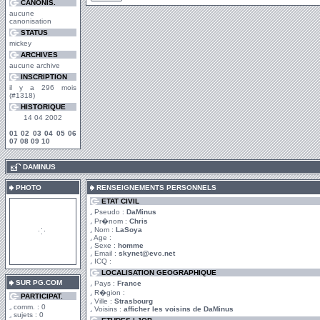
CANONIS.
aucune
canonisation
STATUS
mickey
ARCHIVES
aucune archive
INSCRIPTION
il y a 296 mois
(#1318)
HISTORIQUE
14 04 2002
01
02
03
04
05
06
07
08
09
10
.
DAMINUS
PHOTO
RENSEIGNEMENTS PERSONNELS
ETAT CIVIL
Pseudo :
DaMinus
Pr�nom :
Chris
Nom :
LaSoya
Age :
Sexe :
homme
Email :
skynet@evc.net
ICQ :
LOCALISATION GEOGRAPHIQUE
SUR PG.COM
Pays :
France
R�gion :
PARTICIPAT.
Ville :
Strasbourg
comm. : 0
Voisins :
afficher les voisins de DaMinus
sujets : 0