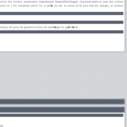
tionne les comics americains mainstream (marvel/dc/image/ chaos/acclaim et pas les comics
eturns et v for vandetta sinon on a rat� sa vie, et aussi je lis pas mal de manga, et surtout
l Fantasy, les jeux de gestions et/ou de strat�gie en g�n�ral
mis