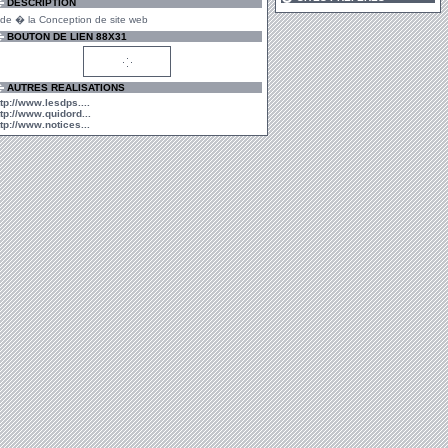
DESCRIPTION
ide � la Conception de site web
BOUTON DE LIEN 88X31
AUTRES REALISATIONS
ttp://www.lesdps....
ttp://www.quidord...
ttp://www.notices...