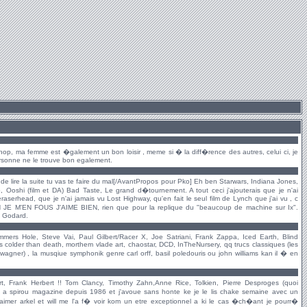
oshop, ma femme est �galement un bon loisir , meme si � la diff�rence des autres, celui ci, je
ersonne ne le trouve bon egalement.
e lire la suite tu vas te faire du mal[/AvantPropos pour Pko] Eh ben Starwars, Indiana Jones,
Ooshi (film et DA) Bad Taste, Le grand d�tournement. A tout ceci j'ajouterais que je n'ai
raserhead, que je n'ai jamais vu Lost Highway, qu'en fait le seul film de Lynch que j'ai vu , c
 JE M'EN FOUS J'AIME BIEN, rien que pour la replique du "beaucoup de machine sur Ix".
4 Godard.
ers Hole, Steve Vai, Paul Gilbert/Racer X, Joe Satriani, Frank Zappa, Iced Earth, Blind
s colder than death, morthem vlade art, chaostar, DCD, InTheNursery, qq trucs classiques (les
a wagner) , la musqiue symphonik genre carl orff, basil poledouris ou john williams kan il � en
rt, Frank Herbert !! Tom Clancy, Timothy Zahn,Anne Rice, Tolkien, Pierre Desproges (quoi
 a spirou magazine depuis 1986 et j'avoue sans honte ke je le lis chake semaine avec un
o0o aimer arkel et will me l'a f� voir kom un etre exceptionnel a ki le cas �ch�ant je pourr�