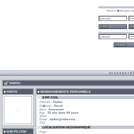
Vous n'�tes pas co
1
2
3
4
5
6
7
8
.
DADOU
PHOTO
RENSEIGNEMENTS PERSONNELS
ETAT CIVIL
Pseudo :
Dadou
Pr�nom :
David
Nom :
Anseaume
Age :
52 ans dans 89 jours
Sexe :
Email :
dadou@noticesto...
ICQ :
LOCALISATION GEOGRAPHIQUE
SUR PG.COM
Pays :