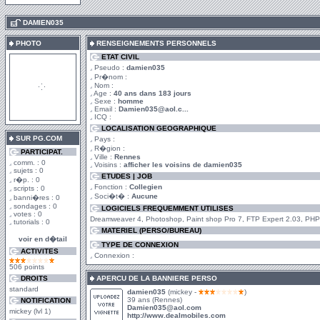
.
DAMIEN035
PHOTO
RENSEIGNEMENTS PERSONNELS
ETAT CIVIL
Pseudo :
damien035
Pr�nom :
Nom :
Age :
40 ans dans 183 jours
Sexe :
homme
Email :
Damien035@aol.c...
ICQ :
LOCALISATION GEOGRAPHIQUE
SUR PG.COM
Pays :
R�gion :
PARTICIPAT.
Ville :
Rennes
comm. : 0
Voisins :
afficher les voisins de damien035
sujets : 0
ETUDES | JOB
r�p. : 0
Fonction :
Collegien
scripts : 0
Soci�t� :
Aucune
banni�res : 0
sondages : 0
LOGICIELS FREQUEMMENT UTILISES
votes : 0
Dreamweaver 4, Photoshop, Paint shop Pro 7, FTP Expert 2.03, PH
tutorials : 0
MATERIEL (PERSO/BUREAU)
voir en d�tail
TYPE DE CONNEXION
ACTIVITES
Connexion :
506 points
DROITS
APERCU DE LA BANNIERE PERSO
standard
damien035
(mickey -
)
39 ans (Rennes)
NOTIFICATION
Damien035@aol.com
mickey (lvl 1)
http://www.dealmobiles.com