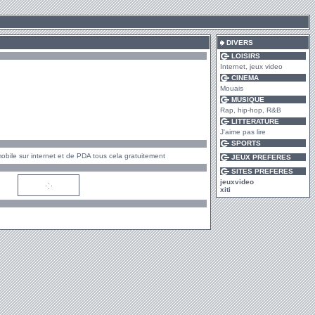
DIVERS
LOISIRS
Internet, jeux video
CINEMA
Mouais
MUSIQUE
Rap, hip-hop, R&B
LITTERATURE
J'aime pas lire
SPORTS
bile sur internet et de PDA tous cela gratuitement
JEUX PREFERES
SITES PREFERES
jeuxvideo
xiti