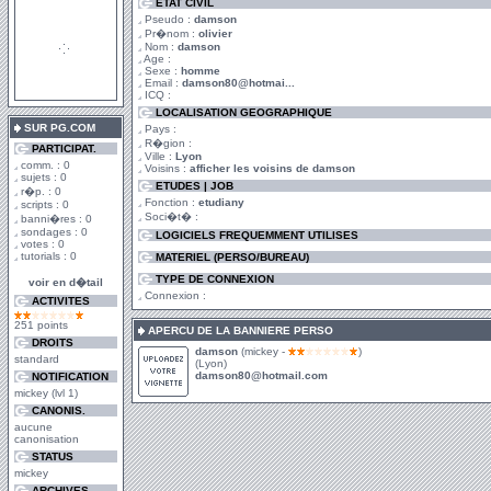
ETAT CIVIL
Pseudo :
damson
Pr�nom :
olivier
Nom :
damson
Age :
Sexe :
homme
Email :
damson80@hotmai...
ICQ :
LOCALISATION GEOGRAPHIQUE
SUR PG.COM
Pays :
R�gion :
PARTICIPAT.
Ville :
Lyon
comm. : 0
Voisins :
afficher les voisins de damson
sujets : 0
ETUDES | JOB
r�p. : 0
Fonction :
etudiany
scripts : 0
Soci�t� :
banni�res : 0
sondages : 0
LOGICIELS FREQUEMMENT UTILISES
votes : 0
tutorials : 0
MATERIEL (PERSO/BUREAU)
TYPE DE CONNEXION
voir en d�tail
Connexion :
ACTIVITES
251 points
APERCU DE LA BANNIERE PERSO
DROITS
damson
(mickey -
)
standard
(Lyon)
damson80@hotmail.com
NOTIFICATION
mickey (lvl 1)
CANONIS.
aucune
canonisation
STATUS
mickey
ARCHIVES