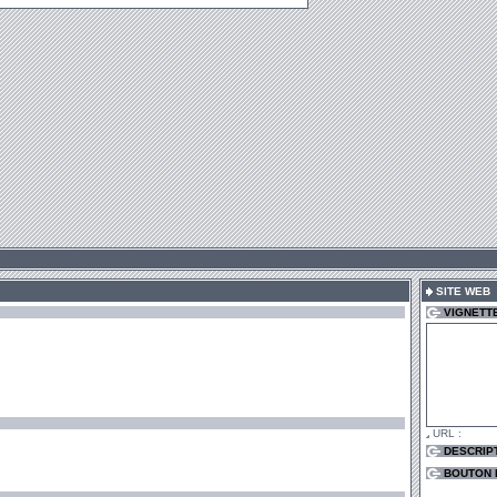
SITE WEB
VIGNETT
URL :
DESCRIP
BOUTON D