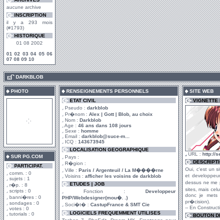
aucune archive
INSCRIPTION
il y a 293 mois
(#1793)
HISTORIQUE
01 08 2002
01
02
03
04
05
06
07
08
09
10
.
DARKBLOB
PHOTO
RENSEIGNEMENTS PERSONNELS
SITE WEB
ETAT CIVIL
VIGNETTE
Pseudo :
darkblob
Pr�nom :
Alex | Gott | Blob, au choix
Nom :
Darkblob
Age :
46 ans dans 108 jours
Sexe :
homme
Email :
darkblob@suce-m...
ICQ :
143673945
LOCALISATION GEOGRAPHIQUE
URL :
http://
SUR PG.COM
Pays :
DESCRIPT
R�gion :
PARTICIPAT.
Oui, c'est un s
Ville :
Paris / Argenteuil / La M����rne
comm. : 0
et developpeur 
Voisins :
afficher les voisins de darkblob
sujets : 1
dessus ne me po
ETUDES | JOB
r�p. : 8
sites, mais cel
scripts : 0
Fonction :
Developpeur
donc je mets 
banni�res : 0
PHP/Webdesigner(mou�. .)
pr�cision).
sondages : 0
Soci�t� :
CastupFrance & SMT Cie
-- En Constructi
votes : 0
LOGICIELS FREQUEMMENT UTILISES
tutorials : 0
BOUTON DE