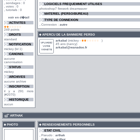
sondages : 0
LOGICIELS FREQUEMMENT UTILISES
votes : 0
photoshop7 firework dreamwaver
tutorials : 0
MATERIEL (PERSO/BUREAU)
voir en d�tail
TYPE DE CONNEXION
ACTIVITES
Connexion :
autre
249 points
DROITS
APERCU DE LA BANNIERE PERSO
standard
arkabal
(mickey -
)
45 ans (nancy)
NOTIFICATION
arkabal@wanadoo.fr
mickey (lvl 1)
CANONIS.
aucune
canonisation
STATUS
mickey
ARCHIVES
aucune archive
INSCRIPTION
il y a 291 mois
(#2070)
HISTORIQUE
aucun
.
ARTHAK
PHOTO
RENSEIGNEMENTS PERSONNELS
ETAT CIVIL
Pseudo :
arthak
Pr�nom :
arthur