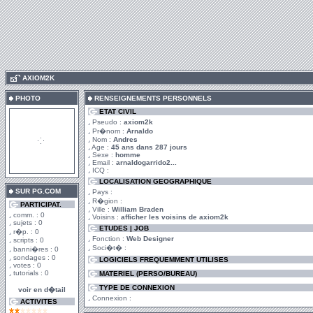
.
AXIOM2K
PHOTO
RENSEIGNEMENTS PERSONNELS
ETAT CIVIL
Pseudo :
axiom2k
Pr�nom :
Arnaldo
Nom :
Andres
Age :
45 ans dans 287 jours
Sexe :
homme
Email :
arnaldogarrido2...
ICQ :
LOCALISATION GEOGRAPHIQUE
SUR PG.COM
Pays :
R�gion :
PARTICIPAT.
Ville :
William Braden
comm. : 0
Voisins :
afficher les voisins de axiom2k
sujets : 0
ETUDES | JOB
r�p. : 0
Fonction :
Web Designer
scripts : 0
Soci�t� :
banni�res : 0
sondages : 0
LOGICIELS FREQUEMMENT UTILISES
votes : 0
tutorials : 0
MATERIEL (PERSO/BUREAU)
TYPE DE CONNEXION
voir en d�tail
Connexion :
ACTIVITES