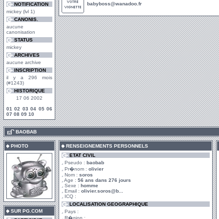
babyboss@wanadoo.fr
NOTIFICATION
mickey (lvl 1)
CANONIS.
aucune
canonisation
STATUS
mickey
ARCHIVES
aucune archive
INSCRIPTION
il y a 296 mois
(#1243)
HISTORIQUE
17 06 2002
01
02
03
04
05
06
07
08
09
10
.
BAOBAB
PHOTO
RENSEIGNEMENTS PERSONNELS
ETAT CIVIL
Pseudo :
baobab
Pr�nom :
olivier
Nom :
soros
Age :
56 ans dans 276 jours
Sexe :
homme
Email :
olivier.soros@b...
ICQ :
LOCALISATION GEOGRAPHIQUE
SUR PG.COM
Pays :
R�gion :