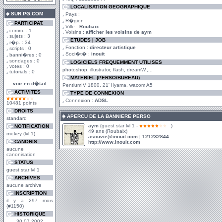
LOCALISATION GEOGRAPHIQUE
SUR PG.COM
Pays :
R�gion :
PARTICIPAT.
Ville :
Roubaix
comm. : 1
Voisins :
afficher les voisins de aym
sujets : 3
ETUDES | JOB
r�p. : 34
Fonction :
directeur artistique
scripts : 0
Soci�t� :
inouit
banni�res : 0
sondages : 0
LOGICIELS FREQUEMMENT UTILISES
votes : 0
photoshop, illustrator, flash, dreamW.,...
tutorials : 0
MATERIEL (PERSO/BUREAU)
voir en d�tail
PentiumIV 1800, 21' IIyama, wacom A5
ACTIVITES
TYPE DE CONNEXION
Connexion :
ADSL
10481 points
DROITS
APERCU DE LA BANNIERE PERSO
standard
aym
(guest star lvl 1 -
)
NOTIFICATION
49 ans (Roubaix)
mickey (lvl 1)
ascuvie@inouit.com
|
121232844
CANONIS.
http://www.inouit.com
aucune
canonisation
STATUS
guest star lvl 1
ARCHIVES
aucune archive
INSCRIPTION
il y a 297 mois
(#1150)
HISTORIQUE
30 07 2002