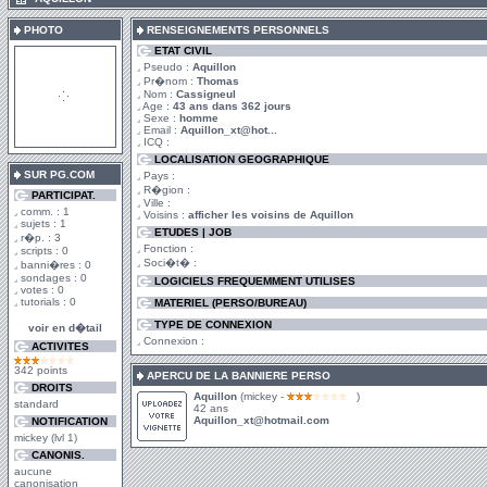
PHOTO
RENSEIGNEMENTS PERSONNELS
ETAT CIVIL
Pseudo :
Aquillon
Pr�nom :
Thomas
Nom :
Cassigneul
Age :
43 ans dans 362 jours
Sexe :
homme
Email :
Aquillon_xt@hot...
ICQ :
LOCALISATION GEOGRAPHIQUE
SUR PG.COM
Pays :
R�gion :
PARTICIPAT.
Ville :
comm. : 1
Voisins :
afficher les voisins de Aquillon
sujets : 1
ETUDES | JOB
r�p. : 3
Fonction :
scripts : 0
Soci�t� :
banni�res : 0
sondages : 0
LOGICIELS FREQUEMMENT UTILISES
votes : 0
tutorials : 0
MATERIEL (PERSO/BUREAU)
TYPE DE CONNEXION
voir en d�tail
Connexion :
ACTIVITES
342 points
APERCU DE LA BANNIERE PERSO
DROITS
Aquillon
(mickey -
)
standard
42 ans
Aquillon_xt@hotmail.com
NOTIFICATION
mickey (lvl 1)
CANONIS.
aucune
canonisation