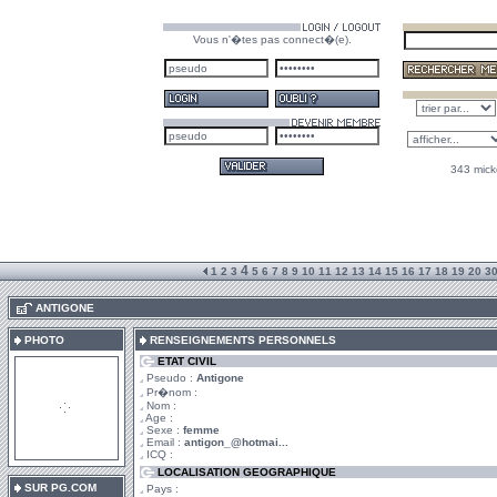
Vous n'�tes pas connect�(e).
343 mick
4
1
2
3
5
6
7
8
9
10
11
12
13
14
15
16
17
18
19
20
3
.
ANTIGONE
PHOTO
RENSEIGNEMENTS PERSONNELS
ETAT CIVIL
Pseudo :
Antigone
Pr�nom :
Nom :
Age :
Sexe :
femme
Email :
antigon_@hotmai...
ICQ :
LOCALISATION GEOGRAPHIQUE
SUR PG.COM
Pays :