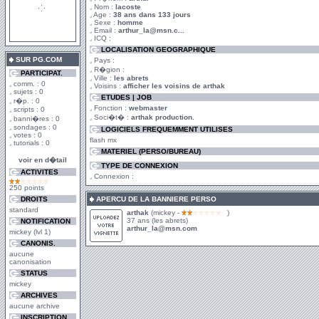
Nom :
lacoste
Age :
38 ans dans 133 jours
Sexe :
homme
Email :
arthur_la@msn.c...
ICQ :
LOCALISATION GEOGRAPHIQUE
SUR PG.COM
Pays :
R�gion :
PARTICIPAT.
Ville :
les abrets
comm. : 0
Voisins :
afficher les voisins de arthak
sujets : 0
ETUDES | JOB
r�p. : 0
Fonction :
webmaster
scripts : 0
Soci�t� :
arthak production.
banni�res : 0
sondages : 0
LOGICIELS FREQUEMMENT UTILISES
votes : 0
flash mx
tutorials : 0
MATERIEL (PERSO/BUREAU)
voir en d�tail
TYPE DE CONNEXION
ACTIVITES
Connexion :
250 points
DROITS
APERCU DE LA BANNIERE PERSO
standard
arthak
(mickey -
)
37 ans (les abrets)
NOTIFICATION
arthur_la@msn.com
mickey (lvl 1)
CANONIS.
aucune
canonisation
STATUS
mickey
ARCHIVES
aucune archive
INSCRIPTION