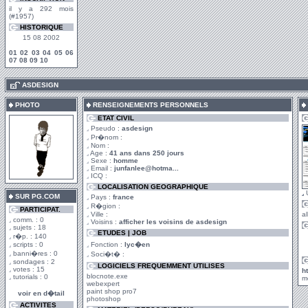
il y a 292 mois
(#1957)
HISTORIQUE
15 08 2002
01
02
03
04
05
06
07
08
09
10
.
ASDESIGN
PHOTO
RENSEIGNEMENTS PERSONNELS
ETAT CIVIL
Pseudo :
asdesign
Pr�nom :
Nom :
Age :
41 ans dans 250 jours
Sexe :
homme
Email :
junfanlee@hotma...
ICQ :
LOCALISATION GEOGRAPHIQUE
SUR PG.COM
Pays :
france
R�gion :
PARTICIPAT.
Ville :
al
comm. : 0
Voisins :
afficher les voisins de asdesign
sujets : 18
ETUDES | JOB
r�p. : 140
scripts : 0
Fonction :
lyc�en
banni�res : 0
Soci�t� :
sondages : 2
LOGICIELS FREQUEMMENT UTILISES
votes : 15
h
blocnote.exe
tutorials : 0
m
webexpert
paint shop pro7
voir en d�tail
photoshop
ACTIVITES