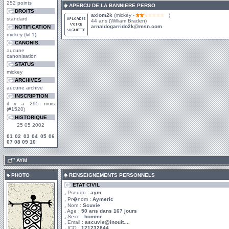
252 points
APERCU DE LA BANNIERE PERSO
DROITS
axiom2k
(mickey -
)
standard
44 ans (William Braden)
arnaldogarrido2k@msn.com
NOTIFICATION
mickey (lvl 1)
CANONIS.
aucune
canonisation
STATUS
mickey
ARCHIVES
aucune archive
INSCRIPTION
il y a 295 mois
(#1520)
HISTORIQUE
25 05 2002
01
02
03
04
05
06
07
08
09
10
.
AYM
PHOTO
RENSEIGNEMENTS PERSONNELS
ETAT CIVIL
Pseudo :
aym
Pr�nom :
Aymeric
Nom :
Scuvie
Age :
50 ans dans 167 jours
Sexe :
homme
Email :
ascuvie@inouit....
ICQ :
121232844