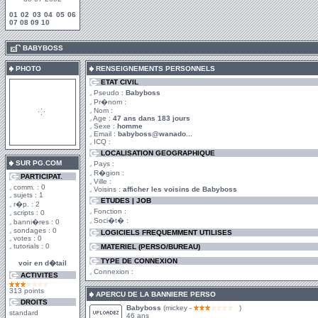
01
02
03
04
05
06
07
08
09
10
.
BABYBOSS
PHOTO
RENSEIGNEMENTS PERSONNELS
ETAT CIVIL
Pseudo :
Babyboss
Pr�nom :
Nom :
Age :
47 ans dans 183 jours
Sexe :
homme
Email :
babyboss@wanado...
ICQ :
LOCALISATION GEOGRAPHIQUE
SUR PG.COM
Pays :
R�gion :
PARTICIPAT.
Ville :
comm. : 0
Voisins :
afficher les voisins de Babyboss
sujets : 1
ETUDES | JOB
r�p. : 2
Fonction :
scripts : 0
Soci�t� :
banni�res : 0
sondages : 0
LOGICIELS FREQUEMMENT UTILISES
votes : 0
tutorials : 0
MATERIEL (PERSO/BUREAU)
TYPE DE CONNEXION
voir en d�tail
Connexion :
ACTIVITES
313 points
APERCU DE LA BANNIERE PERSO
DROITS
Babyboss
(mickey -
)
standard
46 ans