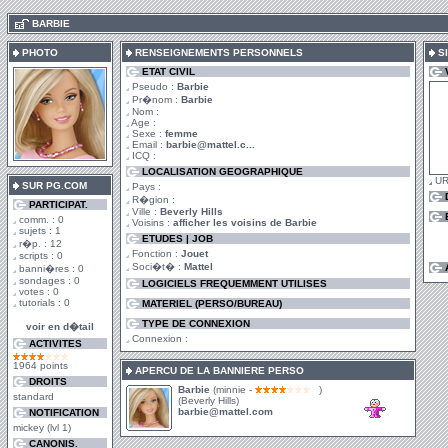
.
BARBIE
PHOTO
RENSEIGNEMENTS PERSONNELS
SI
ETAT CIVIL
Pseudo :
Barbie
Pr�nom :
Barbie
Nom :
Age :
Sexe :
femme
Email :
barbie@mattel.c...
ICQ :
LOCALISATION GEOGRAPHIQUE
UR
SUR PG.COM
Pays :
R�gion :
PARTICIPAT.
Ville :
Beverly Hills
comm. : 0
Voisins :
afficher les voisins de Barbie
sujets : 1
ETUDES | JOB
r�p. : 12
Fonction :
Jouet
scripts : 0
Soci�t� :
Mattel
banni�res : 0
sondages : 0
LOGICIELS FREQUEMMENT UTILISES
votes : 0
tutorials : 0
MATERIEL (PERSO/BUREAU)
TYPE DE CONNEXION
voir en d�tail
Connexion :
ACTIVITES
1964 points
APERCU DE LA BANNIERE PERSO
DROITS
Barbie
(minnie -
)
standard
(Beverly Hills)
barbie@mattel.com
NOTIFICATION
mickey (lvl 1)
CANONIS.