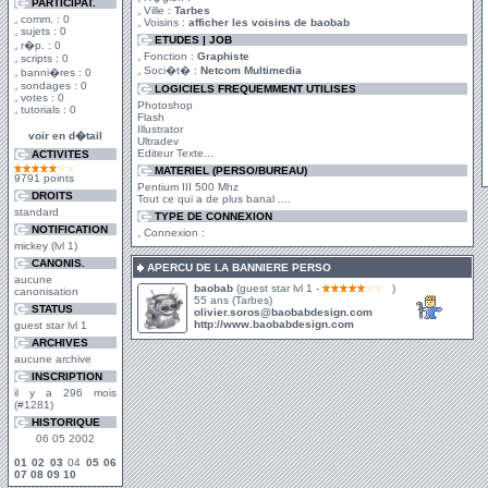
PARTICIPAT.
Ville :
Tarbes
comm. : 0
Voisins :
afficher les voisins de baobab
sujets : 0
ETUDES | JOB
r�p. : 0
Fonction :
Graphiste
scripts : 0
Soci�t� :
Netcom Multimedia
banni�res : 0
sondages : 0
LOGICIELS FREQUEMMENT UTILISES
votes : 0
Photoshop
tutorials : 0
Flash
Illustrator
voir en d�tail
Ultradev
Editeur Texte...
ACTIVITES
MATERIEL (PERSO/BUREAU)
9791 points
Pentium III 500 Mhz
DROITS
Tout ce qui a de plus banal ....
standard
TYPE DE CONNEXION
NOTIFICATION
Connexion :
mickey (lvl 1)
CANONIS.
APERCU DE LA BANNIERE PERSO
aucune
baobab
(guest star lvl 1 -
)
canonisation
55 ans (Tarbes)
STATUS
olivier.soros@baobabdesign.com
http://www.baobabdesign.com
guest star lvl 1
ARCHIVES
aucune archive
INSCRIPTION
il y a 296 mois
(#1281)
HISTORIQUE
06 05 2002
01
02
03
04
05
06
07
08
09
10