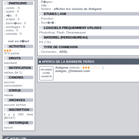
R�gion :
PARTICIPAT.
Ville :
comm. : 0
Voisins :
afficher les voisins de Antigone
sujets : 0
ETUDES | JOB
r�p. : 0
Fonction :
scripts : 0
Soci�t� :
banni�res : 0
sondages : 0
LOGICIELS FREQUEMMENT UTILISES
votes : 0
Photoshop, Flash, Dreamweaver
tutorials : 0
MATERIEL (PERSO/BUREAU)
voir en d�tail
P4 2 Go
ACTIVITES
TYPE DE CONNEXION
Connexion :
ADSL
373 points
DROITS
APERCU DE LA BANNIERE PERSO
standard
Antigone
(minnie -
)
NOTIFICATION
antigon_@hotmail.com
mickey (lvl 1)
CANONIS.
aucune
canonisation
STATUS
minnie
ARCHIVES
aucune archive
INSCRIPTION
il y a 290 mois
(#2147)
HISTORIQUE
aucun
.
AQUILLON