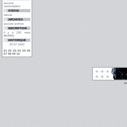
aucune
canonisation
STATUS
minnie
ARCHIVES
aucune archive
INSCRIPTION
il y a 292 mois
(#1886)
HISTORIQUE
25 07 2002
01
02
03
04
05
06
07
08
09
10
t