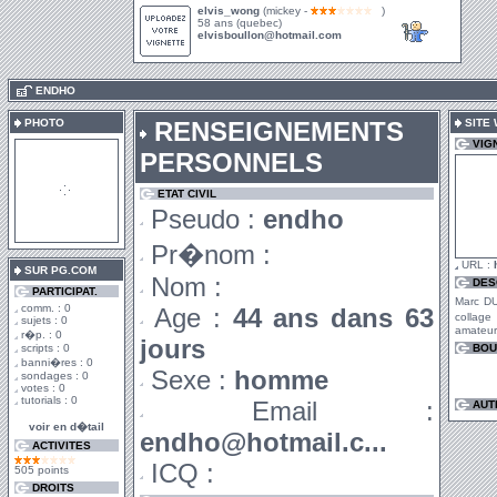
elvis_wong
(mickey -
)
58 ans (quebec)
elvisboullon@hotmail.com
.
ENDHO
PHOTO
RENSEIGNEMENTS
SITE
VIG
PERSONNELS
ETAT CIVIL
Pseudo :
endho
Pr�nom :
URL :
SUR PG.COM
Nom :
DES
PARTICIPAT.
Marc DU
comm. : 0
Age :
44 ans dans 63
collage
sujets : 0
amateur,
r�p. : 0
jours
scripts : 0
BOU
banni�res : 0
Sexe :
homme
sondages : 0
votes : 0
tutorials : 0
Email :
AUT
voir en d�tail
endho@hotmail.c...
ACTIVITES
ICQ :
505 points
DROITS