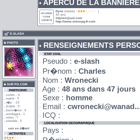
APERCU DE LA BANNIERE
Dyne
(mickey -
)
40 ans
ildyneii@aol.com
http://www.mmorpg-fr.com
.
E-SLASH
PHOTO
RENSEIGNEMENTS PERS
ETAT CIVIL
Pseudo :
e-slash
Pr�nom :
Charles
Nom :
Wronecki
SUR PG.COM
Age :
48 ans dans 47 jours
PARTICIPAT.
comm. : 0
Sexe :
homme
sujets : 5
r�p. : 23
Email :
cwronecki@wanad..
scripts : 0
banni�res : 0
ICQ :
sondages : 1
votes : 7
tutorials : 0
LOCALISATION GEOGRAPHIQUE
Pays :
voir en d�tail
ACTIVITES