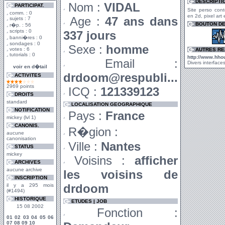
DESCRIPTI
Nom :
VIDAL
PARTICIPAT.
Site perso con
comm. : 0
en 2d, pixel art
Age :
47 ans dans
sujets : 7
BOUTON DE
r�p. : 56
scripts : 0
337 jours
banni�res : 0
sondages : 0
Sexe :
homme
votes : 6
AUTRES RE
tutorials : 0
http://www.hhou
Email :
Divers interfaces
voir en d�tail
drdoom@respubli...
ACTIVITES
2969 points
ICQ :
121339123
DROITS
standard
LOCALISATION GEOGRAPHIQUE
NOTIFICATION
Pays :
France
mickey (lvl 1)
CANONIS.
R�gion :
aucune
canonisation
Ville :
Nantes
STATUS
mickey
Voisins :
afficher
ARCHIVES
aucune archive
les voisins de
INSCRIPTION
drdoom
il y a 295 mois
(#1494)
HISTORIQUE
ETUDES | JOB
15 08 2002
Fonction :
01
02
03
04
05
06
07
08
09
10