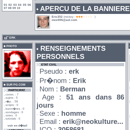
01
02
03
04
05
06
APERCU DE LA BANNIERE
07
08
09
10
Eric352
(mickey -
)
mee006@aol.com
.
ERK
PHOTO
RENSEIGNEMENTS
PERSONNELS
ETAT CIVIL
Pseudo :
erk
Pr�nom :
Erik
SUR PG.COM
Nom :
Berman
PARTICIPAT.
comm. : 7
Age :
51 ans dans 86
sujets : 5
r�p. : 58
jours
scripts : 0
banni�res : 0
Sexe :
homme
sondages : 0
votes : 0
tutorials : 0
Email :
erik@neokulture...
voir en d�tail
ICQ :
3058681