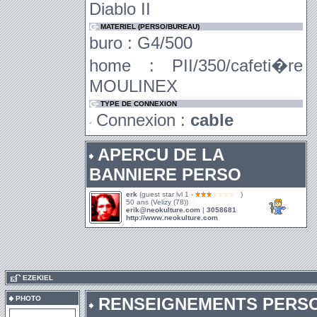
Diablo II
MATERIEL (PERSO/BUREAU)
buro : G4/500
home : PII/350/cafeti�re
MOULINEX
TYPE DE CONNEXION
Connexion :
cable
APERCU DE LA
BANNIERE PERSO
erk
(guest star lvl 1 -
)
50 ans (Velizy (78))
erik@neokulture.com
|
3058681
http://www.neokulture.com
.
EZEKIEL
PHOTO
RENSEIGNEMENTS PERS