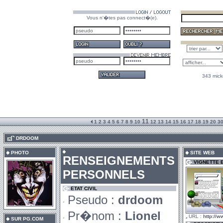
Vous n'�tes pas connect�(e).
343 mick
11
1
2
3
4
5
6
7
8
9
10
12
13
14
15
16
17
18
19
20
3
.
DRDOOM
PHOTO
SITE WEB
RENSEIGNEMENTS
VIGNETTE 
PERSONNELS
ETAT CIVIL
Pseudo :
drdoom
Pr�nom :
Lionel
URL :
http://w
SUR PG.COM