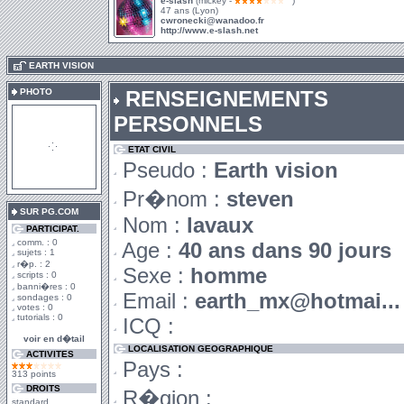
e-slash
(mickey -
)
47 ans (Lyon)
cwronecki@wanadoo.fr
http://www.e-slash.net
.
EARTH VISION
PHOTO
RENSEIGNEMENTS
PERSONNELS
ETAT CIVIL
Pseudo :
Earth vision
Pr�nom :
steven
SUR PG.COM
Nom :
lavaux
PARTICIPAT.
comm. : 0
Age :
40 ans dans 90 jours
sujets : 1
r�p. : 2
Sexe :
homme
scripts : 0
banni�res : 0
Email :
earth_mx@hotmai...
sondages : 0
votes : 0
tutorials : 0
ICQ :
voir en d�tail
LOCALISATION GEOGRAPHIQUE
ACTIVITES
Pays :
313 points
DROITS
R�gion :
standard