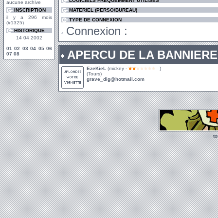
LOGICIELS FREQUEMMENT UTILISES
aucune archive
INSCRIPTION
MATERIEL (PERSO/BUREAU)
il y a 296 mois
TYPE DE CONNEXION
(#1325)
Connexion :
HISTORIQUE
14 04 2002
01
02
03
04
05
06
APERCU DE LA BANNIERE
07
08
EzeKieL
(mickey -
)
(Tours)
grave_dig@hotmail.com
t