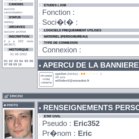
CANONIS.
ETUDES | JOB
aucune
Fonction :
canonisation
STATUS
Soci�t� :
mickey
ARCHIVES
LOGICIELS FREQUEMMENT UTILISES
aucune archive
INSCRIPTION
MATERIEL (PERSO/BUREAU)
il y a 292 mois
TYPE DE CONNEXION
(#1907)
Connexion :
HISTORIQUE
01 08 2002
01
02
03
04
05
06
APERCU DE LA BANNIERE
07
08
09
10
epsilon
(mickey -
)
49 ans
willzdevil@wanadoo.fr
.
ERIC352
PHOTO
RENSEIGNEMENTS PERS
ETAT CIVIL
Pseudo :
Eric352
Pr�nom :
Eric