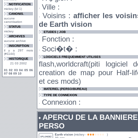
NOTIFICATION
Ville :
mickey (lvl 1)
Voisins :
afficher les voisin
CANONIS.
aucune
canonisation
de Earth vision
STATUS
mickey
ETUDES | JOB
ARCHIVES
Fonction :
aucune archive
INSCRIPTION
Soci�t� :
il y a 297 mois
(#1144)
LOGICIELS FREQUEMMENT UTILISES
HISTORIQUE
flash,worldcraft(piti logiciel d
21 03 2002
01
02
03
04
05
06
creation de map pour Half-lif
07
08
09
10
et ces mods)
MATERIEL (PERSO/BUREAU)
TYPE DE CONNEXION
Connexion :
APERCU DE LA BANNIERE
PERSO
Earth vision
(mickey -
)
39 ans