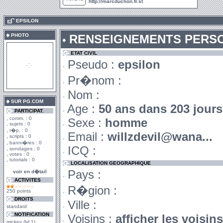
http://marcduchon.fr.st
.
EPSILON
PHOTO
RENSEIGNEMENTS PERS
ETAT CIVIL
Pseudo :
epsilon
Pr�nom :
Nom :
SUR PG.COM
Age :
50 ans dans 203 jours
PARTICIPAT.
comm. : 0
Sexe :
homme
sujets : 0
r�p. : 0
Email :
willzdevil@wana...
scripts : 0
banni�res : 0
ICQ :
sondages : 0
votes : 0
tutorials : 0
LOCALISATION GEOGRAPHIQUE
Pays :
voir en d�tail
ACTIVITES
R�gion :
250 points
DROITS
Ville :
standard
NOTIFICATION
Voisins :
afficher les voisin
mickey (lvl 1)