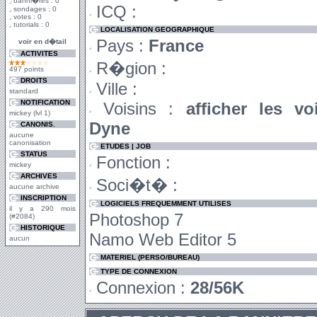
banni�res : 0
ICQ :
sondages : 0
votes : 0
tutorials : 0
LOCALISATION GEOGRAPHIQUE
Pays :
France
voir en d�tail
ACTIVITES
R�gion :
497 points
DROITS
Ville :
standard
NOTIFICATION
Voisins :
afficher les vo
mickey (lvl 1)
Dyne
CANONIS.
aucune
canonisation
ETUDES | JOB
STATUS
Fonction :
mickey
ARCHIVES
Soci�t� :
aucune archive
INSCRIPTION
LOGICIELS FREQUEMMENT UTILISES
il y a 290 mois
Photoshop 7
(#2084)
HISTORIQUE
Namo Web Editor 5
aucun
MATERIEL (PERSO/BUREAU)
TYPE DE CONNEXION
Connexion :
28/56K