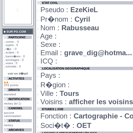
ETAT CIVIL
Pseudo :
EzeKieL
Pr�nom :
Cyril
Nom :
Rabusseau
SUR PG.COM
Age :
PARTICIPAT.
comm. : 0
Sexe :
sujets : 0
r�p. : 0
Email :
grave_dig@hotma...
scripts : 0
banni�res : 0
ICQ :
sondages : 0
votes : 0
tutorials : 0
LOCALISATION GEOGRAPHIQUE
Pays :
voir en d�tail
ACTIVITES
R�gion :
253 points
DROITS
Ville :
Tours
standard
NOTIFICATION
Voisins :
afficher les voisin
mickey (lvl 1)
CANONIS.
ETUDES | JOB
aucune
Fonction :
Cartographie - 
canonisation
STATUS
Soci�t� :
OET
mickey
ARCHIVES