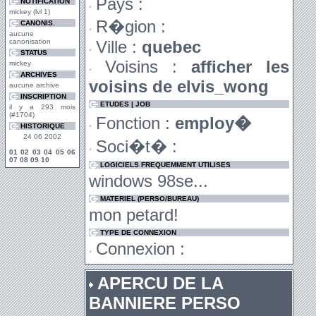
Pays :
NOTIFICATION
mickey (lvl 1)
R�gion :
CANONIS.
aucune
canonisation
Ville :
quebec
STATUS
Voisins :
afficher les
mickey
ARCHIVES
voisins de elvis_wong
aucune archive
INSCRIPTION
ETUDES | JOB
il y a 293 mois
(#1704)
Fonction :
employ�
HISTORIQUE
24 06 2002
Soci�t� :
01
02
03
04
05
06
07
08
09
10
LOGICIELS FREQUEMMENT UTILISES
windows 98se...
MATERIEL (PERSO/BUREAU)
mon petard!
TYPE DE CONNEXION
Connexion :
APERCU DE LA
BANNIERE PERSO