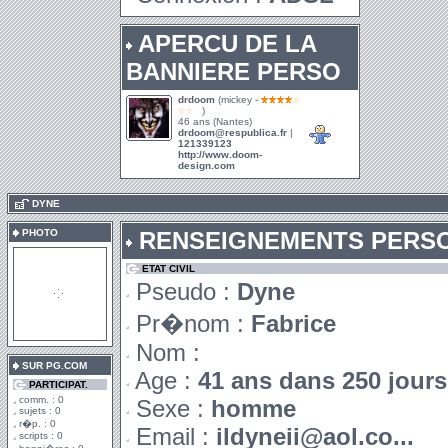
APERCU DE LA
BANNIERE PERSO
drdoom
(mickey -
)
46 ans (Nantes)
drdoom@respublica.fr
|
121339123
http://www.doom-
design.com
.
DYNE
PHOTO
RENSEIGNEMENTS PERS
ETAT CIVIL
Pseudo :
Dyne
Pr�nom :
Fabrice
Nom :
SUR PG.COM
Age :
41 ans dans 250 jours
PARTICIPAT.
comm. : 0
Sexe :
homme
sujets : 0
r�p. : 0
Email :
ildyneii@aol.co...
scripts : 0