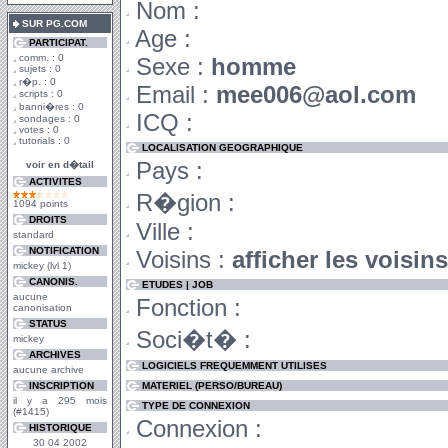
Nom :
SUR PG.COM
Age :
PARTICIPAT.
comm. : 0
Sexe :
homme
sujets : 0
r�p. : 0
Email :
mee006@aol.com
scripts : 0
banni�res : 0
ICQ :
sondages : 0
votes : 0
tutorials : 0
LOCALISATION GEOGRAPHIQUE
Pays :
voir en d�tail
ACTIVITES
R�gion :
1094 points
DROITS
Ville :
standard
NOTIFICATION
Voisins :
afficher les voisin
mickey (lvl 1)
CANONIS.
ETUDES | JOB
aucune
Fonction :
canonisation
STATUS
Soci�t� :
mickey
ARCHIVES
LOGICIELS FREQUEMMENT UTILISES
aucune archive
INSCRIPTION
MATERIEL (PERSO/BUREAU)
il y a 295 mois
TYPE DE CONNEXION
(#1415)
Connexion :
HISTORIQUE
30 04 2002