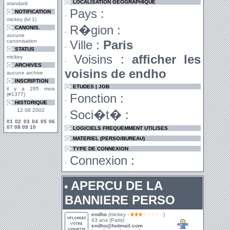
LOCALISATION GEOGRAPHIQUE
standard
Pays :
NOTIFICATION
mickey (lvl 1)
R�gion :
CANONIS.
aucune
canonisation
Ville :
Paris
STATUS
Voisins :
afficher les
mickey
ARCHIVES
voisins de endho
aucune archive
INSCRIPTION
ETUDES | JOB
il y a 295 mois
(#1377)
Fonction :
HISTORIQUE
12 08 2002
Soci�t� :
01
02
03
04
05
06
07
08
09
10
LOGICIELS FREQUEMMENT UTILISES
MATERIEL (PERSO/BUREAU)
TYPE DE CONNEXION
Connexion :
APERCU DE LA
BANNIERE PERSO
endho
(mickey -
)
43 ans (Paris)
endho@hotmail.com