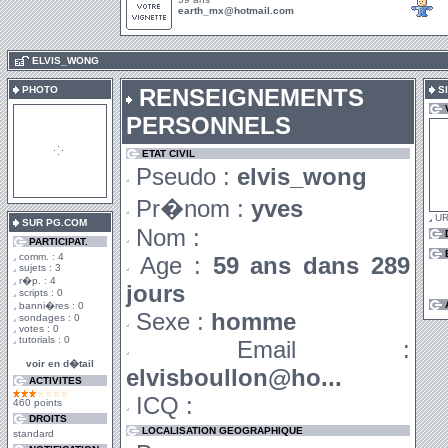
earth_mx@hotmail.com
.
ELVIS_WONG
PHOTO
RENSEIGNEMENTS
SI
PERSONNELS
ETAT CIVIL
Pseudo :
elvis_wong
Pr�nom :
yves
UR
SUR PG.COM
Nom :
PARTICIPAT.
comm. : 4
Age :
59 ans dans 289
sujets : 3
r�p. : 4
jours
scripts : 0
banni�res : 0
Sexe :
homme
sondages : 0
votes : 0
tutorials : 0
Email :
voir en d�tail
elvisboullon@ho...
ACTIVITES
ICQ :
460 points
DROITS
LOCALISATION GEOGRAPHIQUE
standard