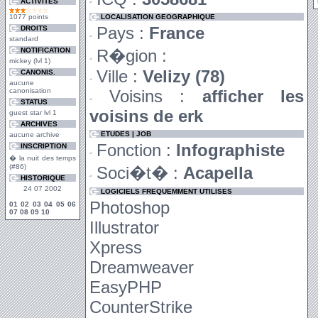
ACTIVITES
1077 points
LOCALISATION GEOGRAPHIQUE
Pays :
France
DROITS
standard
NOTIFICATION
R�gion :
mickey (lvl 1)
Ville :
Velizy (78)
CANONIS.
aucune
canonisation
Voisins :
afficher les
STATUS
voisins de erk
guest star lvl 1
ARCHIVES
ETUDES | JOB
aucune archive
Fonction :
Infographiste
INSCRIPTION
� la nuit des temps
(#86)
Soci�t� :
Acapella
HISTORIQUE
24 07 2002
LOGICIELS FREQUEMMENT UTILISES
Photoshop
01
02
03
04
05
06
07
08
09
10
Illustrator
Xpress
Dreamweaver
EasyPHP
CounterStrike