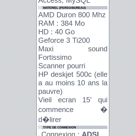
Access, MySQL
MATERIEL (PERSO/BUREAU)
AMD Duron 800 Mhz
RAM : 384 Mo
HD : 40 Go
Geforce 3 Ti200
Maxi sound
Fortissimo
Scanner pourri
HP deskjet 500c (elle
a au moins 10 ans la
pauvre)
Vieil ecran 15' qui
commence �
d�lirer
TYPE DE CONNEXION
Connexion :
ADSL