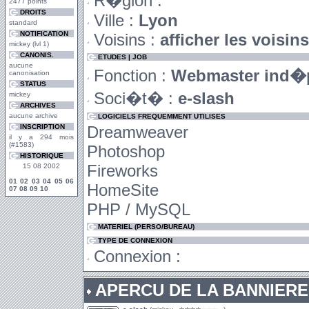
R�gion :
2477 points
DROITS
Ville :
Lyon
standard
NOTIFICATION
Voisins :
afficher les voisin
mickey (lvl 1)
CANONIS.
ETUDES | JOB
aucune
Fonction :
Webmaster ind�
canonisation
STATUS
Soci�t� :
e-slash
mickey
ARCHIVES
aucune archive
LOGICIELS FREQUEMMENT UTILISES
INSCRIPTION
Dreamweaver
il y a 294 mois
(#1583)
Photoshop
HISTORIQUE
Fireworks
15 08 2002
01
02
03
04
05
06
HomeSite
07
08
09
10
PHP / MySQL
MATERIEL (PERSO/BUREAU)
TYPE DE CONNEXION
Connexion :
APERCU DE LA BANNIERE