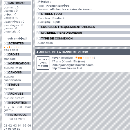
R�gion :
PARTICIPAT.
Ville :
Kremlin Bic�tre
comm. : 0
Voisins :
afficher les voisins de keven
sujets : 0
ETUDES | JOB
r�p. : 0
scripts : 0
Fonction :
Etudiant
banni�res : 0
Soci�t� :
Epita
sondages : 0
LOGICIELS FREQUEMMENT UTILISES
votes : 0
tutorials : 0
MATERIEL (PERSO/BUREAU)
voir en d�tail
TYPE DE CONNEXION
Connexion :
ACTIVITES
464 points
APERCU DE LA BANNIERE PERSO
DROITS
keven
(membre -
)
standard
47 ans (Kremlin Bic�tre)
NOTIFICATION
lenainjaune@netcourrier.com
aucune (lvl 0)
http://www.keven.fr.st
CANONIS.
aucune
canonisation
STATUS
membre
ARCHIVES
aucune archive
INSCRIPTION
il y a 298 mois
(#875)
HISTORIQUE
20 01 2002
01
02
03
04
05
06
07
08
09
10