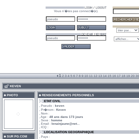
Vous n'�tes pas connect�(e).
1
2
3
4
5
6
7
8
9
10
11
12
13
14
15
16
17
18
19
20
3
.
KEVEN
PHOTO
RENSEIGNEMENTS PERSONNELS
ETAT CIVIL
Pseudo :
keven
Pr�nom :
Keven
Nom :
Age :
48 ans dans 173 jours
Sexe :
homme
Email :
lenainjaune@net...
ICQ :
LOCALISATION GEOGRAPHIQUE
SUR PG.COM
Pays :