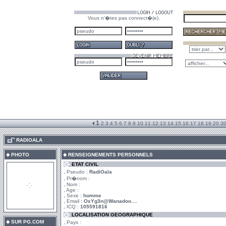
Vous n'�tes pas connect�(e).
1
2
3
4
5
6
7
8
9
10
11
12
13
14
15
16
17
18
19
20
3
.
RADIOALA
PHOTO
RENSEIGNEMENTS PERSONNELS
ETAT CIVIL
Pseudo :
RadiOala
Pr�nom :
Nom :
Age :
Sexe :
homme
Email :
OxYg3n@Wanadoo....
ICQ :
105591816
LOCALISATION GEOGRAPHIQUE
SUR PG.COM
Pays :