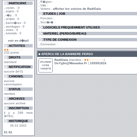
R�gion :
PARTICIPAT.
Ville :
comm. : 0
Voisins :
afficher les voisins de RadiOala
sujets : 0
ETUDES | JOB
r�p. : 0
Fonction :
scripts : 0
Soci�t� :
banni�res : 0
sondages : 0
LOGICIELS FREQUEMMENT UTILISES
votes : 0
tutorials : 0
MATERIEL (PERSO/BUREAU)
TYPE DE CONNEXION
voir en d�tail
Connexion :
ACTIVITES
232 points
APERCU DE LA BANNIERE PERSO
DROITS
RadiOala
(membre -
)
standard
OxYg3n@Wanadoo.Fr
|
105591816
NOTIFICATION
aucune (lvl 0)
CANONIS.
aucune
canonisation
STATUS
membre
ARCHIVES
aucune archive
INSCRIPTION
il y a 299 mois
(#781)
HISTORIQUE
06 01 2002
01
02