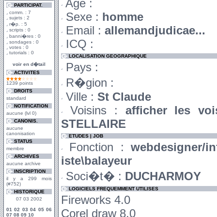
Age :
PARTICIPAT.
comm. : 7
Sexe :
homme
sujets : 2
r�p. : 5
Email :
allemandjudicae...
scripts : 0
banni�res : 0
ICQ :
sondages : 0
votes : 0
tutorials : 0
LOCALISATION GEOGRAPHIQUE
Pays :
voir en d�tail
ACTIVITES
R�gion :
1239 points
DROITS
Ville :
St Claude
standard
NOTIFICATION
Voisins :
afficher les vo
aucune (lvl 0)
STELLAIRE
CANONIS.
aucune
canonisation
ETUDES | JOB
STATUS
Fonction :
webdesigner/in
membre
ARCHIVES
iste\balayeur
aucune archive
INSCRIPTION
Soci�t� :
DUCHARMOY
il y a 299 mois
(#752)
LOGICIELS FREQUEMMENT UTILISES
HISTORIQUE
Fireworks 4.0
07 03 2002
01
02
03
04
05
06
Corel draw 8.0
07
08
09
10