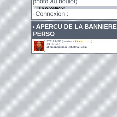
photo au boulot)
TYPE DE CONNEXION
Connexion :
APERCU DE LA BANNIERE
PERSO
STELLAIRE
(membre -
)
(St Claude)
allemandjudicael@hotmail.com