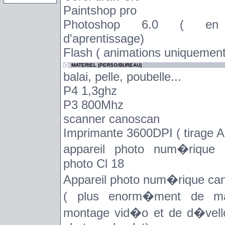
Paintshop pro
Photoshop 6.0 ( en
d'aprentissage)
Flash ( animations uniquement
MATERIEL (PERSO/BUREAU)
balai, pelle, poubelle...
P4 1,3ghz
P3 800Mhz
scanner canoscan
Imprimante 3600DPI ( tirage A
appareil photo num�rique 
photo Cl 18
Appareil photo num�rique ca
( plus enorm�ment de m
montage vid�o et de d�vel