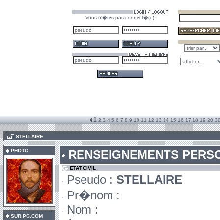
Vous n'�tes pas connect�(e).
1
2
3
4
5
6
7
8
9
10
11
12
13
14
15
16
17
18
19
20
3
.
STELLAIRE
PHOTO
RENSEIGNEMENTS PERS
ETAT CIVIL
Pseudo :
STELLAIRE
Pr�nom :
Nom :
SUR PG.COM