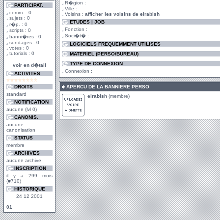
R�gion :
PARTICIPAT.
Ville :
comm. : 0
Voisins :
afficher les voisins de elrabish
sujets : 0
ETUDES | JOB
r�p. : 0
Fonction :
scripts : 0
Soci�t� :
banni�res : 0
sondages : 0
LOGICIELS FREQUEMMENT UTILISES
votes : 0
tutorials : 0
MATERIEL (PERSO/BUREAU)
TYPE DE CONNEXION
voir en d�tail
Connexion :
ACTIVITES
DROITS
APERCU DE LA BANNIERE PERSO
standard
elrabish
(membre)
NOTIFICATION
aucune (lvl 0)
CANONIS.
aucune
canonisation
STATUS
membre
ARCHIVES
aucune archive
INSCRIPTION
il y a 299 mois
(#710)
HISTORIQUE
24 12 2001
01