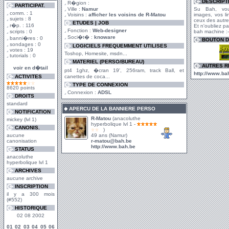
DESCRIPT
R�gion :
PARTICIPAT.
Ville :
Namur
Su Bah, vou
comm. : 1
Voisins :
afficher les voisins de R-Matou
images, vos l
sujets : 8
ceux des autre
ETUDES | JOB
r�p. : 116
Et n'oubliez p
Fonction :
Web-designer
scripts : 0
bah machine :
Soci�t� :
knoware
banni�res : 0
BOUTON D
sondages : 0
LOGICIELS FREQUEMMENT UTILISES
votes : 19
Toshop, Homesite, msdn...
tutorials : 0
MATERIEL (PERSO/BUREAU)
AUTRES R
voir en d�tail
pt4 1ghz, �cran 19', 256ram, track Ball, et
http://www.bah
ACTIVITES
canettes de coca...
TYPE DE CONNEXION
8620 points
Connexion :
ADSL
DROITS
standard
APERCU DE LA BANNIERE PERSO
NOTIFICATION
R-Matou
(anacoluthe
mickey (lvl 1)
hyperbolique lvl 1 -
CANONIS.
)
aucune
49 ans (Namur)
canonisation
r-matou@bah.be
http://www.bah.be
STATUS
anacoluthe
hyperbolique lvl 1
ARCHIVES
aucune archive
INSCRIPTION
il y a 300 mois
(#552)
HISTORIQUE
02 08 2002
01
02
03
04
05
06