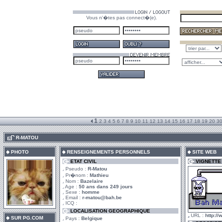
Vous n'�tes pas connect�(e).
1
2
3
4
5
6
7
8
9
10
11
12
13
14
15
16
17
18
19
20
3
.
R-MATOU
PHOTO
RENSEIGNEMENTS PERSONNELS
SITE WEB
ETAT CIVIL
VIGNETTE
Pseudo :
R-Matou
Pr�nom :
Mathieu
Nom :
Bazelaire
Age :
50 ans dans 249 jours
Sexe :
homme
Email :
r-matou@bah.be
ICQ :
LOCALISATION GEOGRAPHIQUE
URL :
http://
SUR PG.COM
Pays :
Belgique