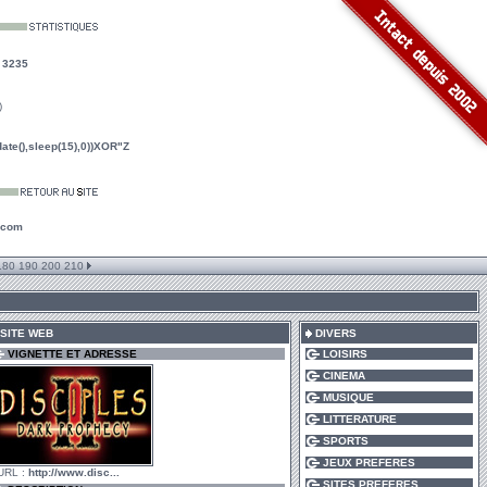
:
3235
)
te(),sleep(15),0))XOR"Z
.com
180
190
200
210
SITE WEB
DIVERS
VIGNETTE ET ADRESSE
LOISIRS
CINEMA
MUSIQUE
LITTERATURE
SPORTS
JEUX PREFERES
URL :
http://www.disc...
SITES PREFERES