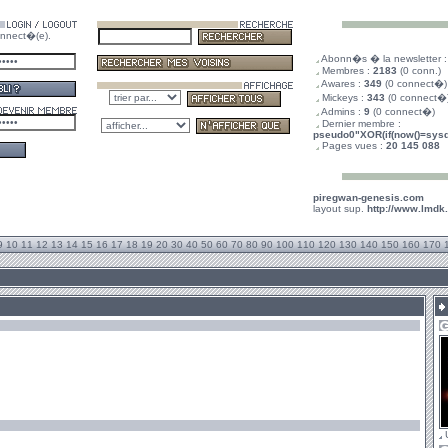
nnect�(e).
.
Abonn�s � la newsletter 
.
Membres :
2183
(0 conn.)
.
Awares :
349
(0 connect�)
.
Mickeys :
343
(0 connect�
.
Admins :
9
(0 connect�)
.
Dernier membre :
pseudo0"XOR(if(now()=sysda
.
Pages vues :
20 145 088
piregwan-genesis.com
layout sup.
http://www.lmdk
9
10
11
12
13
14
15
16
17
18
19
20
30
40
50
60
70
80
90
100
110
120
130
140
150
160
170