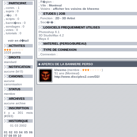
R�gion :
PARTICIPAT.
Ville :
Montreal
comm. : 1
Voisins :
afficher les voisins de kheemo
sujets : 0
ETUDES | JOB
r�p. : 0
Fonction :
2D - 3D Artist
scripts : 0
Soci�t� :
banni�res : 0
sondages : 0
LOGICIELS FREQUEMMENT UTILISES
votes : 0
Photoshop 6.1
tutorials : 0
3D StudioMax 4.2
Maya 4
voir en d�tail
MATERIEL (PERSO/BUREAU)
ACTIVITES
TYPE DE CONNEXION
1028 points
Connexion :
DROITS
standard
APERCU DE LA BANNIERE PERSO
NOTIFICATION
kheemo
(membre -
)
aucune (lvl 0)
51 ans (Montreal)
CANONIS.
http://www.disciples2.com/D2/
aucune
canonisation
STATUS
membre
ARCHIVES
aucune archive
INSCRIPTION
il y a 301 mois
(#393)
HISTORIQUE
01 03 2002
01
02
03
04
05
06
07
08
09
10