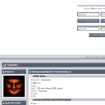
Vous n'�tes pas co
1
2
3
4
5
6
7
8
.
KHEEMO
PHOTO
RENSEIGNEMENTS PERSONNELS
ETAT CIVIL
Pseudo :
kheemo
Pr�nom :
Nom :
Age :
52 ans dans 338 jours
Sexe :
homme
Email :
ICQ :
LOCALISATION GEOGRAPHIQUE
SUR PG.COM
Pays :