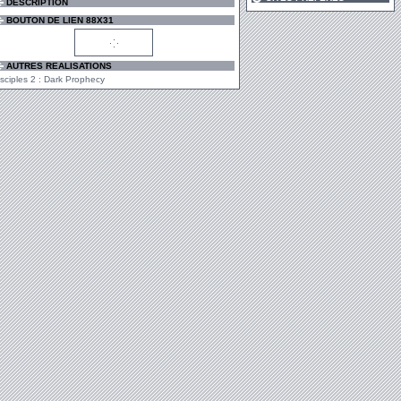
DESCRIPTION
BOUTON DE LIEN 88X31
AUTRES REALISATIONS
isciples 2 : Dark Prophecy