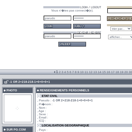
Vous n'�tes pas connect�(e).
1
2
3
4
5
6
7
8
9
10
11
12
13
14
15
16
17
18
19
20
3
.
-1 OR 2+218-218-1=0+0+0+1
PHOTO
RENSEIGNEMENTS PERSONNELS
ETAT CIVIL
Pseudo :
-1 OR 2+218-218-1=0+0+0+1
Pr�nom :
Nom :
Age :
Sexe :
Email :
ICQ :
LOCALISATION GEOGRAPHIQUE
SUR PG.COM
Pays :