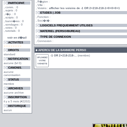
R�gion :
PARTICIPAT.
Ville :
comm. : 0
Voisins :
afficher les voisins de -1 OR 2+218-218-1=0+0+0+1
sujets : 0
ETUDES | JOB
r�p. : 0
Fonction :
scripts : 0
Soci�t� :
banni�res : 0
sondages : 0
LOGICIELS FREQUEMMENT UTILISES
votes : 0
tutorials : 0
MATERIEL (PERSO/BUREAU)
TYPE DE CONNEXION
voir en d�tail
Connexion :
ACTIVITES
DROITS
APERCU DE LA BANNIERE PERSO
standard
-1 OR 2+218-218-...
(membre)
NOTIFICATION
aucune (lvl 0)
CANONIS.
aucune
canonisation
STATUS
membre
ARCHIVES
aucune archive
INSCRIPTION
il y a 5 mois (#2202)
HISTORIQUE
aucun