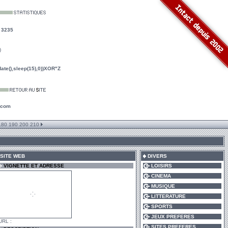
:
3235
)
te(),sleep(15),0))XOR"Z
.com
180
190
200
210
SITE WEB
DIVERS
VIGNETTE ET ADRESSE
LOISIRS
CINEMA
MUSIQUE
LITTERATURE
SPORTS
JEUX PREFERES
RL :
SITES PREFERES