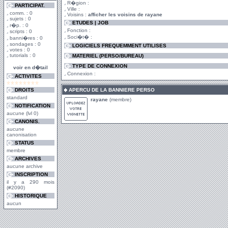
R�gion :
PARTICIPAT.
Ville :
comm. : 0
Voisins :
afficher les voisins de rayane
sujets : 0
ETUDES | JOB
r�p. : 0
Fonction :
scripts : 0
Soci�t� :
banni�res : 0
sondages : 0
LOGICIELS FREQUEMMENT UTILISES
votes : 0
tutorials : 0
MATERIEL (PERSO/BUREAU)
TYPE DE CONNEXION
voir en d�tail
Connexion :
ACTIVITES
DROITS
APERCU DE LA BANNIERE PERSO
standard
rayane
(membre)
NOTIFICATION
aucune (lvl 0)
CANONIS.
aucune
canonisation
STATUS
membre
ARCHIVES
aucune archive
INSCRIPTION
il y a 290 mois
(#2090)
HISTORIQUE
aucun