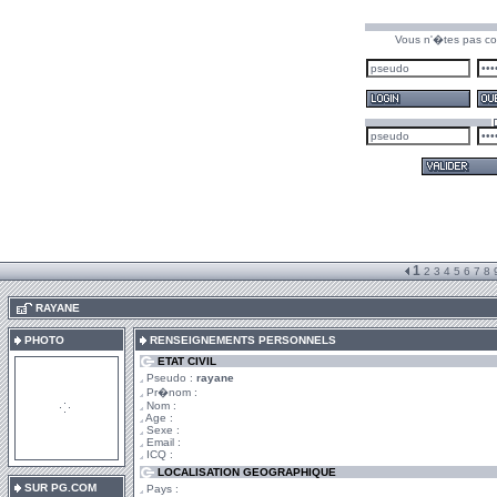
Vous n'�tes pas co
1
2
3
4
5
6
7
8
.
RAYANE
PHOTO
RENSEIGNEMENTS PERSONNELS
ETAT CIVIL
Pseudo :
rayane
Pr�nom :
Nom :
Age :
Sexe :
Email :
ICQ :
LOCALISATION GEOGRAPHIQUE
SUR PG.COM
Pays :