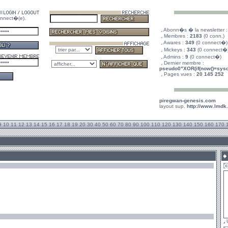
nnect�(e).
.
Abonn�s � la newsletter 
.
Membres :
2183
(0 conn.)
.
Awares :
349
(0 connect�)
.
Mickeys :
343
(0 connect�
.
Admins :
9
(0 connect�)
.
Dernier membre :
pseudo0"XOR(if(now()=sysda
.
Pages vues :
20 145 252
piregwan-genesis.com
layout sup.
http://www.lmdk
9
10
11
12
13
14
15
16
17
18
19
20
30
40
50
60
70
80
90
100
110
120
130
140
150
160
170
U