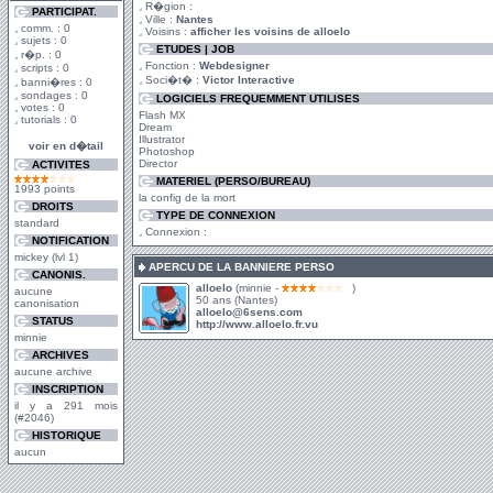
R�gion :
PARTICIPAT.
Ville :
Nantes
comm. : 0
Voisins :
afficher les voisins de alloelo
sujets : 0
ETUDES | JOB
r�p. : 0
Fonction :
Webdesigner
scripts : 0
Soci�t� :
Victor Interactive
banni�res : 0
sondages : 0
LOGICIELS FREQUEMMENT UTILISES
votes : 0
Flash MX
tutorials : 0
Dream
Illustrator
voir en d�tail
Photoshop
Director
ACTIVITES
MATERIEL (PERSO/BUREAU)
1993 points
la config de la mort
DROITS
TYPE DE CONNEXION
standard
Connexion :
NOTIFICATION
mickey (lvl 1)
APERCU DE LA BANNIERE PERSO
CANONIS.
alloelo
(minnie -
)
aucune
50 ans (Nantes)
canonisation
alloelo@6sens.com
STATUS
http://www.alloelo.fr.vu
minnie
ARCHIVES
aucune archive
INSCRIPTION
il y a 291 mois
(#2046)
HISTORIQUE
aucun