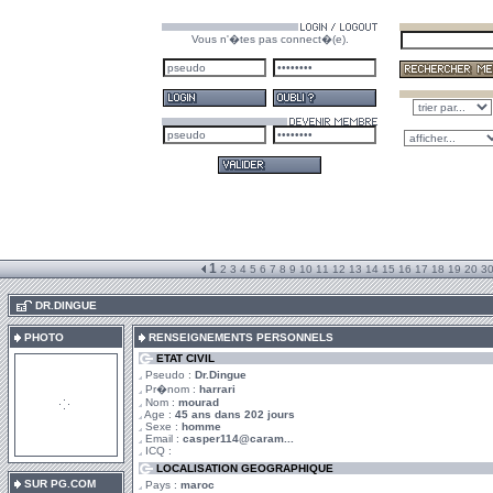
Vous n'�tes pas connect�(e).
1
2
3
4
5
6
7
8
9
10
11
12
13
14
15
16
17
18
19
20
3
.
DR.DINGUE
PHOTO
RENSEIGNEMENTS PERSONNELS
ETAT CIVIL
Pseudo :
Dr.Dingue
Pr�nom :
harrari
Nom :
mourad
Age :
45 ans dans 202 jours
Sexe :
homme
Email :
casper114@caram...
ICQ :
LOCALISATION GEOGRAPHIQUE
SUR PG.COM
Pays :
maroc