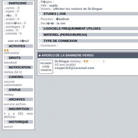
R�gion :
PARTICIPAT.
Ville :
oujda
comm. : 0
Voisins :
afficher les voisins de Dr.Dingue
sujets : 0
ETUDES | JOB
r�p. : 0
scripts : 0
Fonction :
�tudinat
banni�res : 0
Soci�t� :
la rue
sondages : 0
LOGICIELS FREQUEMMENT UTILISES
votes : 0
tutorials : 0
MATERIEL (PERSO/BUREAU)
voir en d�tail
TYPE DE CONNEXION
Connexion :
ACTIVITES
249 points
APERCU DE LA BANNIERE PERSO
DROITS
Dr.Dingue
(mickey -
)
standard
44 ans (oujda)
NOTIFICATION
casper114@caramail.com
mickey (lvl 1)
CANONIS.
aucune
canonisation
STATUS
mickey
ARCHIVES
aucune archive
INSCRIPTION
il y a 291 mois
(#2024)
HISTORIQUE
aucun