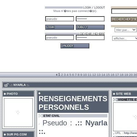
Vous n'�tes pas connect�(e).
1
2
3
4
5
6
7
8
9
10
11
12
13
14
15
16
17
18
19
20
3
.
.:: NYARLA ::.
PHOTO
SITE WEB
RENSEIGNEMENTS
VIGNETTE 
PERSONNELS
ETAT CIVIL
Pseudo :
.:: Nyarla
::.
URL :
http://ww
SUR PG.COM