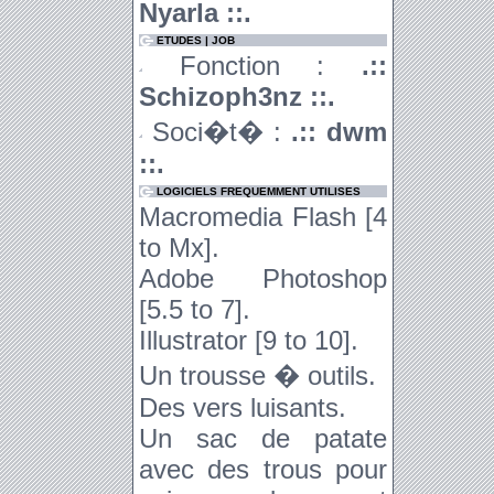
Nyarla ::.
ETUDES | JOB
Fonction :
.::
Schizoph3nz ::.
Soci�t� :
.:: dwm
::.
LOGICIELS FREQUEMMENT UTILISES
Macromedia Flash [4
to Mx].
Adobe Photoshop
[5.5 to 7].
Illustrator [9 to 10].
Un trousse � outils.
Des vers luisants.
Un sac de patate
avec des trous pour