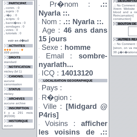
DESCRIPTI
Pr�nom :
.::
PARTICIPAT.
.:: No Comment :
comm. : 0
Xtrem Website ;
Nyarla ::.
sujets : 0
blood and a nic
r�p. : 0
Reincarnati
scripts : 0
construction]
Nom :
.:: Nyarla ::.
banni�res : 0
BOUTON DE 
sondages : 0
Age :
46 ans dans
votes : 0
tutorials : 0
15 jours
AUTRES RE
voir en d�tail
.:: No Comment :
Sexe :
homme
ACTIVITES
[sinon, on va m
38 g�n�rations
499 points
Email :
sombre-
DROITS
standard
nyarlath...
NOTIFICATION
ICQ :
14013120
mickey (lvl 1)
CANONIS.
LOCALISATION GEOGRAPHIQUE
aucune
canonisation
Pays :
STATUS
mickey
R�gion :
ARCHIVES
aucune archive
Ville :
[Midgard @
INSCRIPTION
P4ris]
il y a 291 mois
(#2008)
HISTORIQUE
Voisins :
afficher
aucun
les voisins de .::