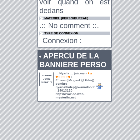
voir quand on est
dedans
MATERIEL (PERSO/BUREAU)
.:: No comment ::.
TYPE DE CONNEXION
Connexion :
APERCU DE LA
BANNIERE PERSO
.:: Nyarla ::.
(mickey -
)
45 ans ([Midgard @ P4ris])
sombre-
nyarlathotep@wanadoo.fr
|
14013120
http://www.de-web-
mysteriis.net