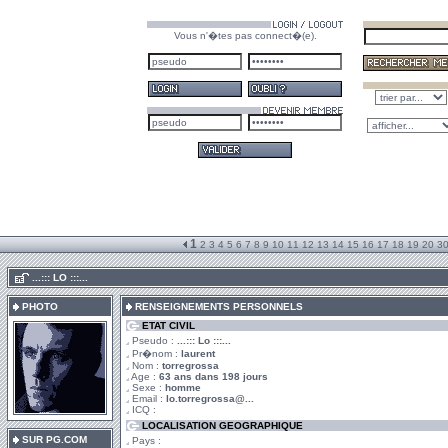
Vous n'�tes pas connect�(e).
1
2
3
4
5
6
7
8
9
10
11
12
13
14
15
16
17
18
19
20
3
.
...::: LO :::...
PHOTO
RENSEIGNEMENTS PERSONNELS
ETAT CIVIL
Pseudo :
...::: Lo :::...
Pr�nom :
laurent
Nom :
torregrossa
Age :
63 ans dans 198 jours
Sexe :
homme
Email :
lo.torregrossa@...
ICQ :
LOCALISATION GEOGRAPHIQUE
SUR PG.COM
Pays :