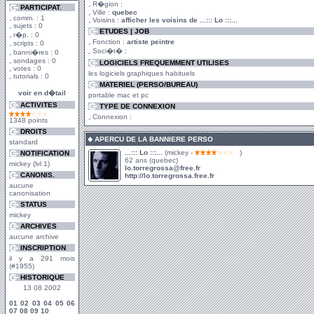
R�gion :
PARTICIPAT.
Ville :
quebec
comm. : 1
Voisins :
afficher les voisins de ...::: Lo :::...
sujets : 0
ETUDES | JOB
r�p. : 0
Fonction :
artiste peintre
scripts : 0
Soci�t� :
banni�res : 0
sondages : 0
LOGICIELS FREQUEMMENT UTILISES
votes : 0
les logiciels graphiques habituels
tutorials : 0
MATERIEL (PERSO/BUREAU)
voir en d�tail
portable mac et pc
ACTIVITES
TYPE DE CONNEXION
Connexion :
1348 points
DROITS
APERCU DE LA BANNIERE PERSO
standard
...::: Lo :::...
(mickey -
)
NOTIFICATION
62 ans (quebec)
mickey (lvl 1)
lo.torregrossa@free.fr
CANONIS.
http://lo.torregrossa.free.fr
aucune
canonisation
STATUS
mickey
ARCHIVES
aucune archive
INSCRIPTION
il y a 291 mois
(#1955)
HISTORIQUE
13 08 2002
01
02
03
04
05
06
07
08
09
10