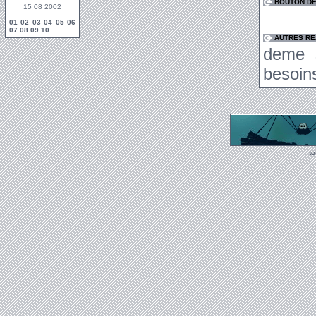
BOUTON DE
15 08 2002
01
02
03
04
05
06
07
08
09
10
AUTRES RE
deme s
besoin
t