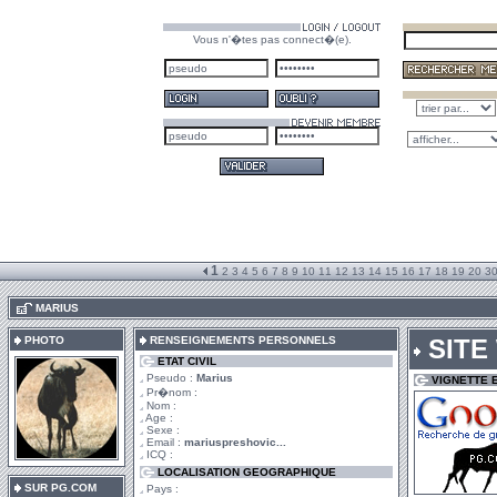
Vous n'�tes pas connect�(e).
1
2
3
4
5
6
7
8
9
10
11
12
13
14
15
16
17
18
19
20
3
.
MARIUS
PHOTO
RENSEIGNEMENTS PERSONNELS
SITE
ETAT CIVIL
Pseudo :
Marius
VIGNETTE 
Pr�nom :
Nom :
Age :
Sexe :
Email :
mariuspreshovic...
ICQ :
LOCALISATION GEOGRAPHIQUE
SUR PG.COM
Pays :