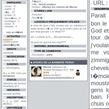
URL :
R�gion :
PARTICIPAT.
Ville :
blond venitien
comm. : 0
Voisins :
afficher les voisins de Marius
sujets : 4
DESCRIPTI
ETUDES | JOB
r�p. : 37
Parait
Fonction :
scripts : 0
Soci�t� :
banni�res : 0
sondages : 1
bon le
LOGICIELS FREQUEMMENT UTILISES
votes : 6
le chat de gom c fais ecraser par un adolescent
tutorials : 0
malin tention n� en 103 sp kit polini carbu de 19
God et
pot ninja groupe 1 or what???
voir en d�tail
tour d
ACTIVITES
arf, c comme la fz ... des promesses...
12354 points
dit gom ou quil est ton chat???
j'voul
abonn�(e) ML
MATERIEL (PERSO/BUREAU)
DROITS
me voi
TYPE DE CONNEXION
standard
Connexion :
autre
NOTIFICATION
zimmig
mickey (lvl 1)
APERCU DE LA BANNIERE PERSO
CANONIS.
cheve
Marius
(saboteur de
1 canonisation
fondue fanatique lvl 1 -
)
(il y a 291 mois par
t�moi
(blond venitien)
piregwan
)
mariuspreshovich@free.fr
STATUS
mousta
saboteur de fondue
fanatique lvl 1
gens k
ARCHIVES
aucune archive
bain. 
INSCRIPTION
il y a 292 mois
chuis o
(#1841)
HISTORIQUE