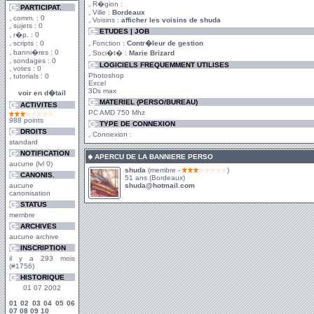
R�gion :
PARTICIPAT.
Ville :
Bordeaux
comm. : 0
Voisins :
afficher les voisins de shuda
sujets : 0
ETUDES | JOB
r�p. : 0
scripts : 0
Fonction :
Contr�leur de gestion
banni�res : 0
Soci�t� :
Marie Brizard
sondages : 0
LOGICIELS FREQUEMMENT UTILISES
votes : 0
Photoshop
tutorials : 0
Excel
3Ds max
voir en d�tail
MATERIEL (PERSO/BUREAU)
ACTIVITES
PC AMD 750 Mhz
988 points
TYPE DE CONNEXION
DROITS
Connexion :
standard
NOTIFICATION
APERCU DE LA BANNIERE PERSO
aucune (lvl 0)
shuda
(membre -
)
CANONIS.
51 ans (Bordeaux)
aucune
shuda@hotmail.com
canonisation
STATUS
membre
ARCHIVES
aucune archive
INSCRIPTION
il y a 293 mois
(#1756)
HISTORIQUE
01 07 2002
01
02
03
04
05
06
07
08
09
10