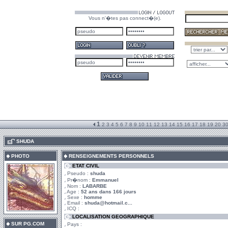
Vous n'�tes pas connect�(e).
1
2
3
4
5
6
7
8
9
10
11
12
13
14
15
16
17
18
19
20
3
.
SHUDA
PHOTO
RENSEIGNEMENTS PERSONNELS
ETAT CIVIL
Pseudo :
shuda
Pr�nom :
Emmanuel
Nom :
LABARBE
Age :
52 ans dans 166 jours
Sexe :
homme
Email :
shuda@hotmail.c...
ICQ :
LOCALISATION GEOGRAPHIQUE
SUR PG.COM
Pays :