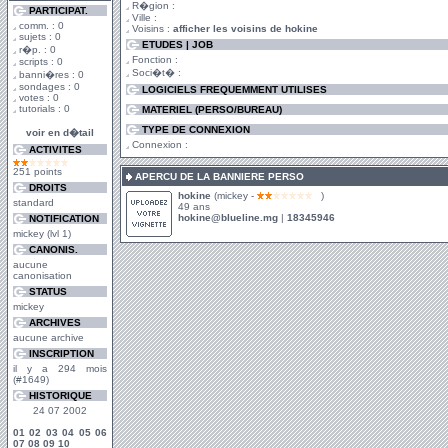
R�gion :
PARTICIPAT.
Ville :
comm. : 0
Voisins :
afficher les voisins de hokine
sujets : 0
ETUDES | JOB
r�p. : 0
Fonction :
scripts : 0
Soci�t� :
banni�res : 0
sondages : 0
LOGICIELS FREQUEMMENT UTILISES
votes : 0
tutorials : 0
MATERIEL (PERSO/BUREAU)
TYPE DE CONNEXION
voir en d�tail
Connexion :
ACTIVITES
251 points
APERCU DE LA BANNIERE PERSO
DROITS
hokine
(mickey -
)
standard
49 ans
hokine@blueline.mg
|
18345946
NOTIFICATION
mickey (lvl 1)
CANONIS.
aucune
canonisation
STATUS
mickey
ARCHIVES
aucune archive
INSCRIPTION
il y a 294 mois
(#1649)
HISTORIQUE
24 07 2002
01
02
03
04
05
06
07
08
09
10