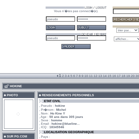
Vous n'�tes pas connect�(e).
1
2
3
4
5
6
7
8
9
10
11
12
13
14
15
16
17
18
19
20
3
.
HOKINE
PHOTO
RENSEIGNEMENTS PERSONNELS
ETAT CIVIL
Pseudo :
hokine
Pr�nom :
Michel
Nom :
Ho Kine Y
Age :
50 ans dans 305 jours
Sexe :
homme
Email :
hokine@blueline...
ICQ :
18345946
LOCALISATION GEOGRAPHIQUE
SUR PG.COM
Pays :