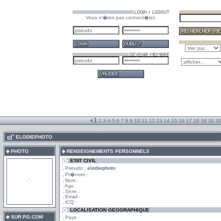
Vous n'�tes pas connect�(e).
1
2
3
4
5
6
7
8
9
10
11
12
13
14
15
16
17
18
19
20
3
.
ELODIEPHOTO
PHOTO
RENSEIGNEMENTS PERSONNELS
ETAT CIVIL
Pseudo :
elodiephoto
Pr�nom :
Nom :
Age :
Sexe :
Email :
ICQ :
LOCALISATION GEOGRAPHIQUE
SUR PG.COM
Pays :