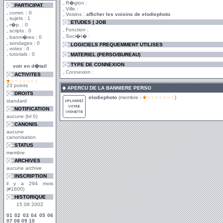
R�gion :
PARTICIPAT.
Ville :
comm. : 0
Voisins :
afficher les voisins de elodiephoto
sujets : 1
ETUDES | JOB
r�p. : 0
Fonction :
scripts : 0
Soci�t� :
banni�res : 0
sondages : 0
LOGICIELS FREQUEMMENT UTILISES
votes : 0
tutorials : 0
MATERIEL (PERSO/BUREAU)
TYPE DE CONNEXION
voir en d�tail
Connexion :
ACTIVITES
23 points
APERCU DE LA BANNIERE PERSO
DROITS
elodiephoto
(membre -
)
standard
NOTIFICATION
aucune (lvl 0)
CANONIS.
aucune
canonisation
STATUS
membre
ARCHIVES
aucune archive
INSCRIPTION
il y a 294 mois
(#1600)
HISTORIQUE
15 08 2002
01
02
03
04
05
06
07
08
09
10