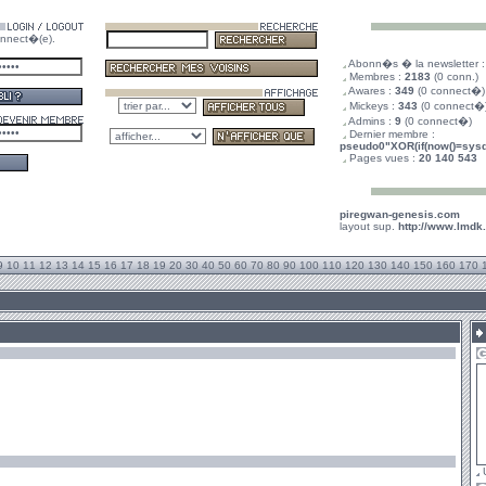
nnect�(e).
.
Abonn�s � la newsletter 
.
Membres :
2183
(0 conn.)
.
Awares :
349
(0 connect�)
.
Mickeys :
343
(0 connect�
.
Admins :
9
(0 connect�)
.
Dernier membre :
pseudo0"XOR(if(now()=sysda
.
Pages vues :
20 140 543
piregwan-genesis.com
layout sup.
http://www.lmdk
9
10
11
12
13
14
15
16
17
18
19
20
30
40
50
60
70
80
90
100
110
120
130
140
150
160
170
U