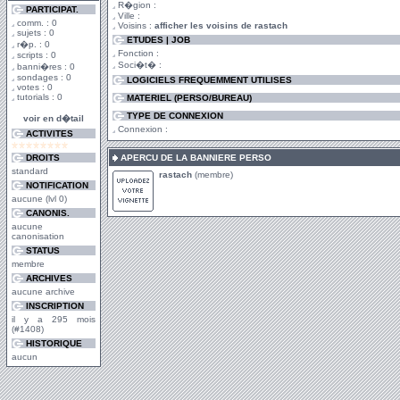
R�gion :
PARTICIPAT.
Ville :
comm. : 0
Voisins :
afficher les voisins de rastach
sujets : 0
ETUDES | JOB
r�p. : 0
Fonction :
scripts : 0
Soci�t� :
banni�res : 0
sondages : 0
LOGICIELS FREQUEMMENT UTILISES
votes : 0
tutorials : 0
MATERIEL (PERSO/BUREAU)
TYPE DE CONNEXION
voir en d�tail
Connexion :
ACTIVITES
DROITS
APERCU DE LA BANNIERE PERSO
standard
rastach
(membre)
NOTIFICATION
aucune (lvl 0)
CANONIS.
aucune
canonisation
STATUS
membre
ARCHIVES
aucune archive
INSCRIPTION
il y a 295 mois
(#1408)
HISTORIQUE
aucun