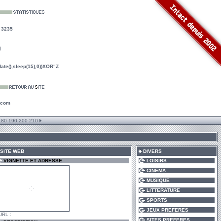
:
3235
)
te(),sleep(15),0))XOR"Z
.com
180
190
200
210
SITE WEB
DIVERS
VIGNETTE ET ADRESSE
LOISIRS
CINEMA
MUSIQUE
LITTERATURE
SPORTS
JEUX PREFERES
RL :
SITES PREFERES