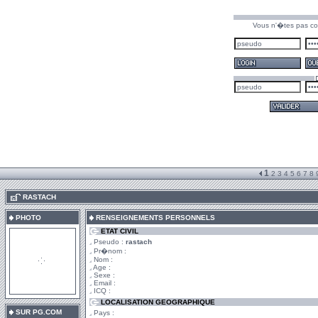
Vous n'�tes pas co
1
2
3
4
5
6
7
8
.
RASTACH
PHOTO
RENSEIGNEMENTS PERSONNELS
ETAT CIVIL
Pseudo :
rastach
Pr�nom :
Nom :
Age :
Sexe :
Email :
ICQ :
LOCALISATION GEOGRAPHIQUE
SUR PG.COM
Pays :