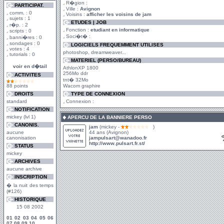
R�gion :
PARTICIPAT.
Ville :
Avignon
comm. : 0
Voisins :
afficher les voisins de jam
sujets : 1
ETUDES | JOB
r�p. : 2
Fonction :
etudiant en informatique
scripts : 0
Soci�t� :
banni�res : 0
sondages : 0
LOGICIELS FREQUEMMENT UTILISES
votes : 4
photoshop, dreamweaver...
tutorials : 0
MATERIEL (PERSO/BUREAU)
voir en d�tail
AthlonXP 1800
256Mo ddr
ACTIVITES
tnt� 32Mo
88 points
Wacom graphire
DROITS
TYPE DE CONNEXION
standard
Connexion :
NOTIFICATION
mickey (lvl 1)
APERCU DE LA BANNIERE PERSO
CANONIS.
jam
(mickey -
)
aucune
44 ans (Avignon)
canonisation
jampulsart@wanadoo.fr
http://www.pulsart.fr.st/
STATUS
mickey
ARCHIVES
aucune archive
INSCRIPTION
� la nuit des temps
(#126)
HISTORIQUE
15 08 2002
01
02
03
04
05
06
07
08
09
10