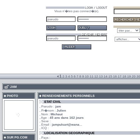
Vous n'�tes pas connect�(e).
1
2
3
4
5
6
7
8
9
10
11
12
13
14
15
16
17
18
19
20
3
.
JAM
PHOTO
RENSEIGNEMENTS PERSONNELS
ETAT CIVIL
Pseudo :
jam
Pr�nom :
Julien
Nom :
Michaut
Age :
45 ans dans 162 jours
Sexe :
Email :
jampulsart@wana...
ICQ :
LOCALISATION GEOGRAPHIQUE
SUR PG.COM
Pays :