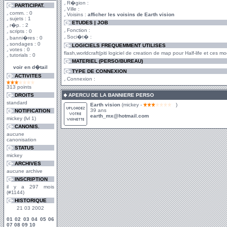
R�gion :
PARTICIPAT.
Ville :
comm. : 0
Voisins :
afficher les voisins de Earth vision
sujets : 1
ETUDES | JOB
r�p. : 2
Fonction :
scripts : 0
Soci�t� :
banni�res : 0
sondages : 0
LOGICIELS FREQUEMMENT UTILISES
votes : 0
flash,worldcraft(piti logiciel de creation de map pour Half-life et ces mo
tutorials : 0
MATERIEL (PERSO/BUREAU)
voir en d�tail
TYPE DE CONNEXION
ACTIVITES
Connexion :
313 points
DROITS
APERCU DE LA BANNIERE PERSO
standard
Earth vision
(mickey -
)
39 ans
NOTIFICATION
earth_mx@hotmail.com
mickey (lvl 1)
CANONIS.
aucune
canonisation
STATUS
mickey
ARCHIVES
aucune archive
INSCRIPTION
il y a 297 mois
(#1144)
HISTORIQUE
21 03 2002
01
02
03
04
05
06
07
08
09
10