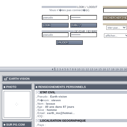
Vous n'�tes pas connect�(e).
1
2
3
4
5
6
7
8
9
10
11
12
13
14
15
16
17
18
19
20
3
.
EARTH VISION
PHOTO
RENSEIGNEMENTS PERSONNELS
ETAT CIVIL
Pseudo :
Earth vision
Pr�nom :
steven
Nom :
lavaux
Age :
40 ans dans 87 jours
Sexe :
homme
Email :
earth_mx@hotmai...
ICQ :
LOCALISATION GEOGRAPHIQUE
SUR PG.COM
Pays :