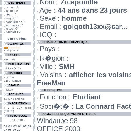
Nom :
Zicapouille
PARTICIPAT.
comm. : 0
Age :
44 ans dans 23 jours
sujets : 0
r�p. : 0
Sexe :
homme
scripts : 0
banni�res : 0
Email :
golgoth13xx@car...
sondages : 0
votes : 0
tutorials : 0
ICQ :
voir en d�tail
LOCALISATION GEOGRAPHIQUE
ACTIVITES
Pays :
254 points
DROITS
R�gion :
standard
NOTIFICATION
Ville :
SMH
mickey (lvl 1)
Voisins :
afficher les voisi
CANONIS.
aucune
canonisation
FreeMan
STATUS
mickey
ETUDES | JOB
ARCHIVES
Fonction :
Etudiant
aucune archive
INSCRIPTION
Soci�t� :
La Connard Fact
il y a 297 mois
(#1102)
LOGICIELS FREQUEMMENT UTILISES
HISTORIQUE
Windaube 98
07 03 2002
01
02
03
04
05
06
OFFICE 2000
07
08
09
10