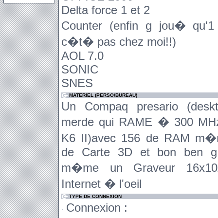
Delta force 1 et 2
Counter (enfin g jou� qu'1 
c�t� pas chez moi!!)
AOL 7.0
SONIC
SNES
MATERIEL (PERSO/BUREAU)
Un Compaq presario (desk
merde qui RAME � 300 MH
K6 II)avec 156 de RAM m�
de Carte 3D et bon ben g
m�me un Graveur 16x10
Internet � l'oeil
TYPE DE CONNEXION
Connexion :