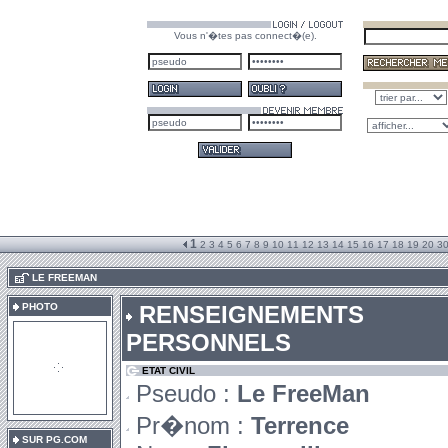
Vous n'�tes pas connect�(e).
1
2
3
4
5
6
7
8
9
10
11
12
13
14
15
16
17
18
19
20
3
.
LE FREEMAN
PHOTO
RENSEIGNEMENTS
PERSONNELS
ETAT CIVIL
Pseudo :
Le FreeMan
Pr�nom :
Terrence
SUR PG.COM