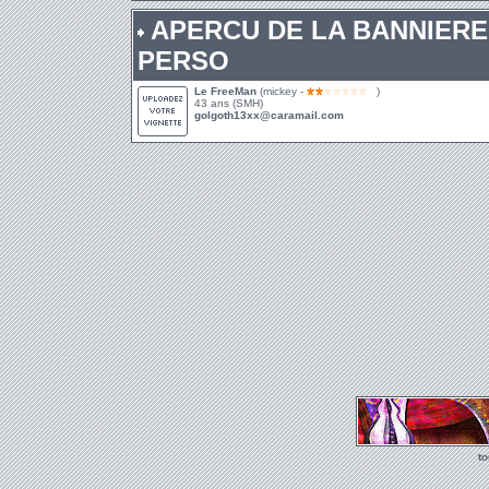
APERCU DE LA BANNIERE
PERSO
Le FreeMan
(mickey -
)
43 ans (SMH)
golgoth13xx@caramail.com
t