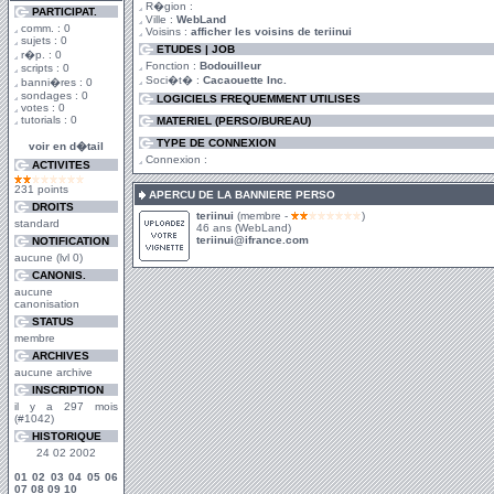
R�gion :
PARTICIPAT.
Ville :
WebLand
comm. : 0
Voisins :
afficher les voisins de teriinui
sujets : 0
ETUDES | JOB
r�p. : 0
Fonction :
Bodouilleur
scripts : 0
Soci�t� :
Cacaouette Inc.
banni�res : 0
sondages : 0
LOGICIELS FREQUEMMENT UTILISES
votes : 0
tutorials : 0
MATERIEL (PERSO/BUREAU)
TYPE DE CONNEXION
voir en d�tail
Connexion :
ACTIVITES
231 points
APERCU DE LA BANNIERE PERSO
DROITS
teriinui
(membre -
)
standard
46 ans (WebLand)
teriinui@ifrance.com
NOTIFICATION
aucune (lvl 0)
CANONIS.
aucune
canonisation
STATUS
membre
ARCHIVES
aucune archive
INSCRIPTION
il y a 297 mois
(#1042)
HISTORIQUE
24 02 2002
01
02
03
04
05
06
07
08
09
10