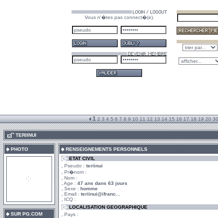
Vous n'�tes pas connect�(e).
1
2
3
4
5
6
7
8
9
10
11
12
13
14
15
16
17
18
19
20
3
.
TERIINUI
PHOTO
RENSEIGNEMENTS PERSONNELS
ETAT CIVIL
Pseudo :
teriinui
Pr�nom :
Nom :
Age :
47 ans dans 63 jours
Sexe :
homme
Email :
teriinui@ifranc...
ICQ :
LOCALISATION GEOGRAPHIQUE
SUR PG.COM
Pays :