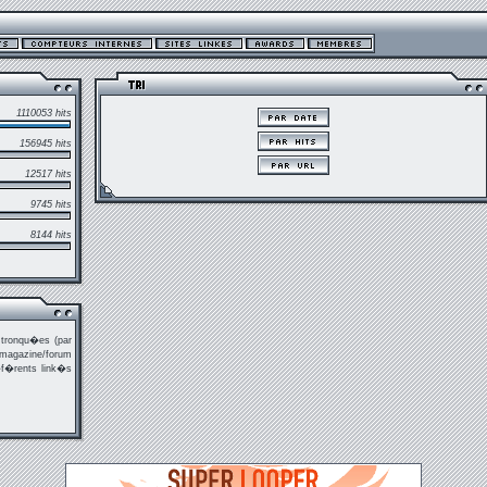
1110053 hits
156945 hits
12517 hits
9745 hits
8144 hits
 tronqu�es (par
/magazine/forum
�f�rents link�s