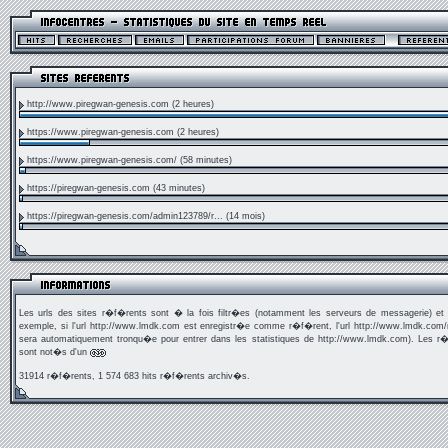
http://www.piregwan-genesis.com
(2 heures)
https://www.piregwan-genesis.com
(2 heures)
https://www.piregwan-genesis.com/
(58 minutes)
https://piregwan-genesis.com
(43 minutes)
https://piregwan-genesis.com/admin123789/r...
(14 mois)
Les urls des sites r�f�rents sont � la fois filtr�es (notamment les serveurs de messagerie) et
exemple, si l'url http://www.lmdk.com est enregistr�e comme r�f�rent, l'url http://www.lmdk.com
sera automatiquement tronqu�e pour entrer dans les statistiques de http://www.lmdk.com). Les r
sont not�s d'un
31914 r�f�rents, 1 574 683 hits r�f�rents archiv�s.