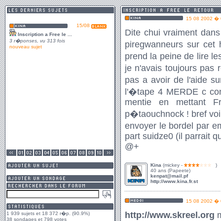
1 939 sujets et 18 372 r�p. (90.9%)
38 sondages et 798 votes