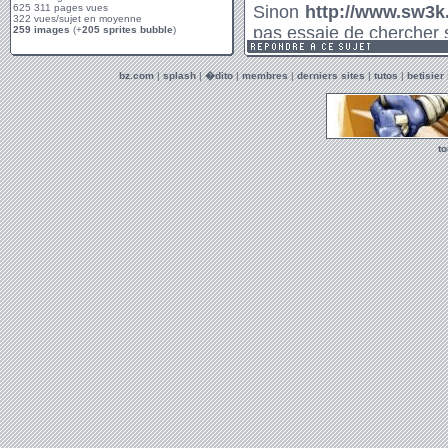
625 311 pages vues
322 vues/sujet en moyenne
259 images
(+
205 sprites bubble
)
bz.com
|
splash
|
�dito
|
membres
|
derniers sites
|
tutos
|
betisier
t