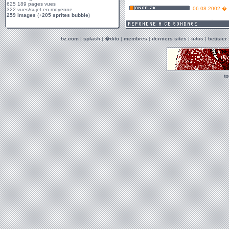
625 189 pages vues
322 vues/sujet en moyenne
259 images
(+
205 sprites bubble
)
bz.com
|
splash
|
�dito
|
membres
|
derniers sites
|
tutos
|
betisier
t